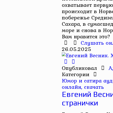
охватывает первую
происходит в Норв
побережье Средизе
Сахара, в сумасше
море и снова в Норв
Вам нравится это?
Слушать он
26.05.2025
Опубликовал
А
Категории
Юмор и сатира ау
онлайн, скачать
Евгений Весн
странички