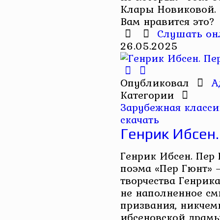
Клары Новиковой. За
Вам нравится это?
Слушать он
26.05.2025
Опубликовал
А
Категории
Зарубежная класси
скачать
Генрик Ибсен.
Генрик Ибсен. Пер
поэма «Пер Гюнт» 
творчества Генрик
не наполненное см
призвания, никчем
ибсеновской драмы