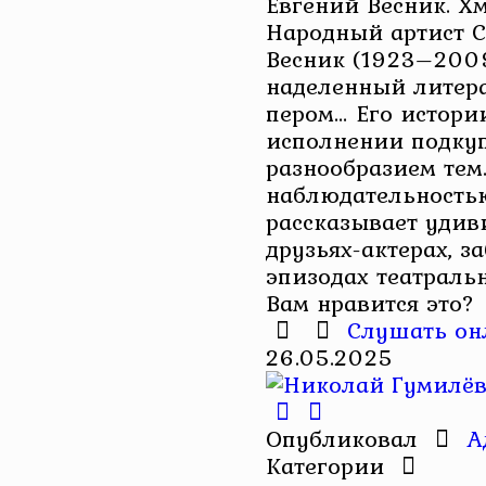
Евгений Весник. Х
Народный артист С
Весник (1923–2009
наделенный литер
пером… Его истори
исполнении подку
разнообразием тем
наблюдательность
рассказывает удив
друзьях-актерах, з
эпизодах театральн
Вам нравится это?
Слушать он
26.05.2025
Опубликовал
А
Категории