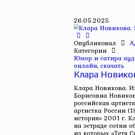
26.05.2025
Опубликовал
А
Категории
Юмор и сатира ау
онлайн, скачать
Клара Новико
Клара Новикова. И
Борисовна Новиков
российская артист
артистка России (1
история» 2001 г. К
на эстраде сотни о
из которых «Тетя С