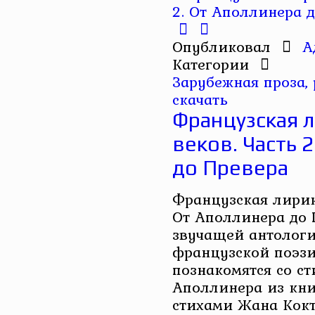
Опубликовал
А
Категории
Зарубежная проза,
скачать
Французская л
веков. Часть 
до Превера
Французская лирика
От Аполлинера до 
звучащей антологи
французской поэз
познакомятся со с
Аполлинера из кни
стихами Жана Кокт