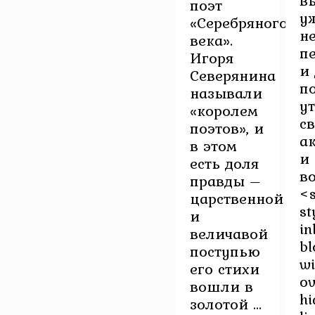
в
поэт
у
«Серебряного
н
века».
п
Игоря
и
Северянина
п
называли
у
«королем
с
поэтов», и
а
в этом
и
есть доля
в
правды –
<
царственной
st
и
in
величавой
bl
поступью
wi
его стихи
ov
вошли в
hi
золотой ...