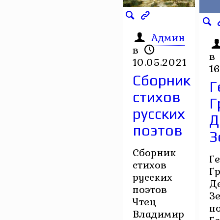
Админ
в
в
10.05.2021
16
Сборник
Г
стихов
Г
русских
Д
поэтов
З
Сборник
Г
стихов
Г
русских
Д
поэтов
З
Чтец
п
Владимир