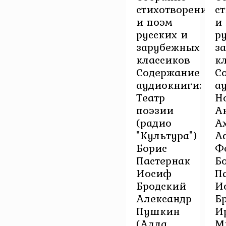
стихотворений
с
и поэм
и
русских и
р
зарубежных
з
классиков
к
Содержание
С
аудиокниги:
а
Театр
Н
поэзии
А
(радио
А
"Культура")
А
Борис
Фе
Пастернак
Б
Иосиф
П
Бродский
И
Александр
Б
Пушкин
И
(Алла
М