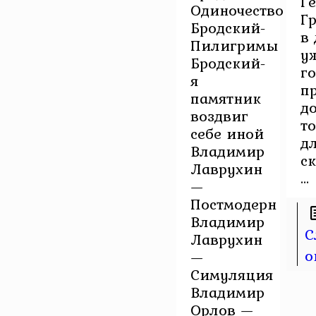
Г
Одиночество
Г
Бродский-
в
Пилигримы
у
Бродский-
го
я
п
памятник
д
воздвиг
т
себе иной
д
Владимир
с
Лаврухин
...
—
Постмодерн
Владимир
С
Лаврухин
о
—
Симуляция
Владимир
Орлов —