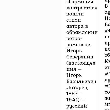
«Гармония
В
контрастов»
а
вошли
Н
стихи
Б
автора в
«
обрамлении
н
ретро-
п
романсов.
п
Игорь
с
Северянин
К
(настоящее
с
имя –
«
Игорь
д
Васильевич
«
Лотарёв,
с
1887–
ж
1941) –
м
русский