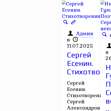
Админ
в
11.07.2025
в
Сергей
2
Есенин.
Н
Стихотворе
Г
Сергей
П
Есенин.
С
Стихотворения
в
Сергей
Александрович