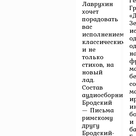
Г
Лаврухин
Г
хочет
«
порадовать
З
вас
и
исполнением
о
классических
о
и не
н
только
ф
стихов, на
м
новый
б
лад.
с
Состав
м
аудиосборника:
и
Бродский
и
— Письма
б
римскому
и
другу
б
Бродский-