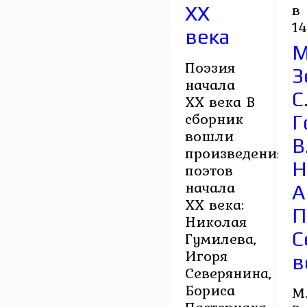
в
ХХ
1
века
М
Поэзия
З
начала
С
ХХ века В
сборник
Г
вошли
В
произведения
Н
поэтов
начала
А
XX века:
П
Николая
С
Гумилева,
Игоря
в
Северянина,
Бориса
М