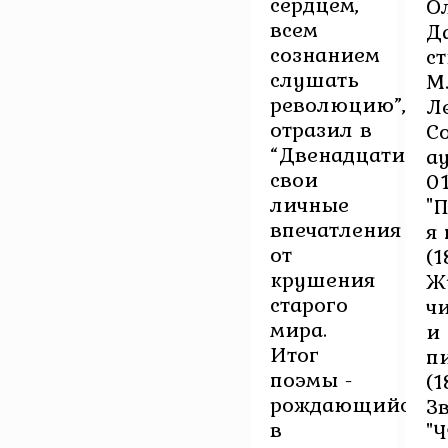
сердцем,
О
всем
Д
сознанием
с
слушать
М
революцию”,
Л
отразил в
С
“Двенадцати”
а
свои
01
личные
"
впечатления
я 
от
(1
крушения
Ж
старого
ч
мира.
и
Итог
п
поэмы -
(1
рождающийся
З
в
"Ч