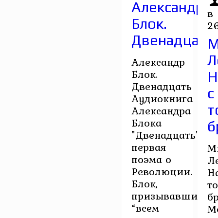
Александр
в
Блок.
2
Двенадцать
М
Л
Александр
Блок.
Н
Двенадцать
с
Аудиокнига
т
Александра
Блока
б
"Двенадцать"
первая
М
поэма о
Л
Революции.
Н
Блок,
т
призывавший
бр
“всем
М