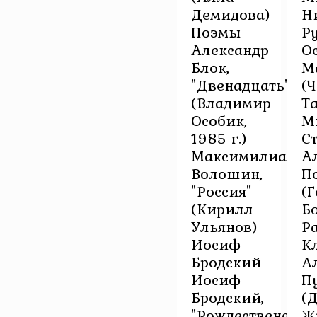
Демидова)
Н
Поэмы
Р
Александр
О
Блок,
М
"Двенадцать"
(
(Владимир
Т
Особик,
М
1985 г.)
С
Максимилиан
А
Волошин,
П
"Россия"
(
(Кирилл
Б
Ульянов)
Р
Иосиф
К
Бродский
А
Иосиф
П
Бродский,
(
"Рождественский
Ж