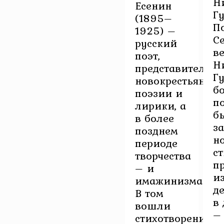
Н
Есенин
Г
(1895–
П
1925) –
С
русский
в
поэт,
Н
представитель
Г
новокрестьянско
б
поэзии и
п
лирики, а
б
в более
з
позднем
но
периоде
с
творчества
п
– и
и
имажинизма.
д
В том
в
вошли
–
стихотворения