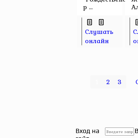
р ...
Ал
Слушать
С
онлайн
о
1
2
3
Вход на