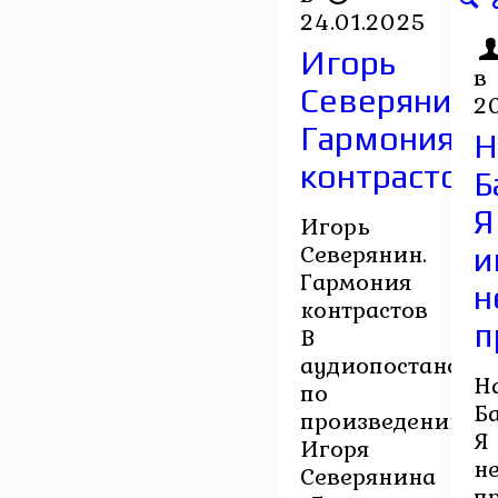
24.01.2025
Игорь
в
Северянин.
2
Гармония
Н
контрастов
Б
Я
Игорь
Северянин.
и
Гармония
н
контрастов
п
В
аудиопостановк
Н
по
Б
произведению
Я
Игоря
н
Северянина
п