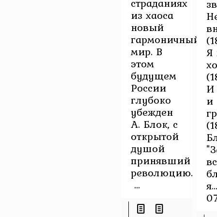
страданиях
з
из хаоса
Н
новый
вн
гармоничный
(1
мир. В
Я
этом
хо
будущем
(1
России
И
глубоко
и
убежден
гр
А. Блок, с
(1
открытой
Б
душой
"З
принявший
вс
революцию.
б
...
я.
07