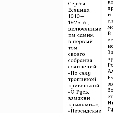
к
Сергея
п
Есенина
и
1910–
г
1925 гг.,
м
включенные
В
им самим
в
в первый
и
том
З
своего
а
собрания
Р
сочинений:
А
«По селу
Е
тропинкой
з
кривенькой…»,
б
«О Русь,
с
взмахни
Н
крылами…»,
Г
«Персидские