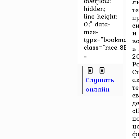
overflow:
л
hidden;
те
line-height:
п
0;" data-
с
mce-
и
type="bookmark"
в
class="mce_SELRES
в
...
2
Р
С
а
Слушать
т
онлайн
св
д
«
по
ц
ф