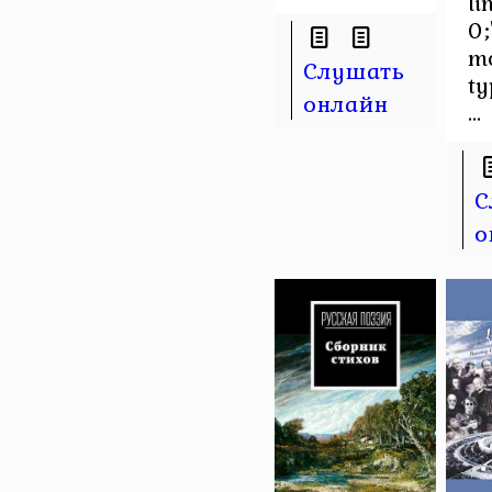
li
0;
m
Слушать
t
онлайн
...
С
о