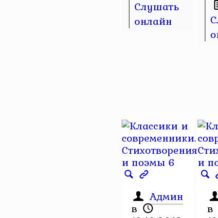
Слушать
С
онлайн
о
Админ
в
в