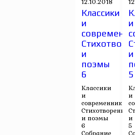
12.10.2018
12
Классики
К
и
и
современни
с
Стихотворе
С
и
и
поэмы
п
6
5
Классики
К
и
и
современники.
с
Стихотворения
С
и поэмы
и
6
5
Собрание
С