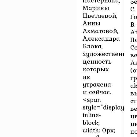
Пастернака,
З
Марины
С.
Цветаевой,
Г
Анны
В.
Ахматовой,
А
Александра
П
Блока,
С
художественная
в
ценность
А
которых
(о
не
г
утрачена
а
и сейчас.
в
<span
ст
style="display:
в
inline-
ц
block;
ц
width: 0px;
п