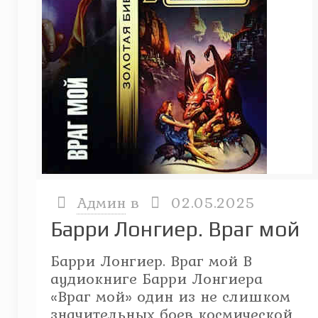
Админ
в
02.05.2025
Барри Лонгиер. Враг мой
Барри Лонгиер. Враг мой В
аудиокниге Барри Лонгиера
«Враг мой» один из не слишком
значительных боев космической