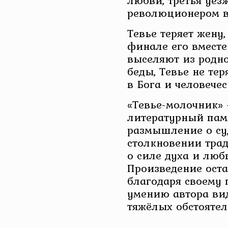
любви, третья уез
революционером в
Тевье теряет жену,
финале его вместе
выселяют из родно
беды, Тевье не тер
в Бога и человечес
«Тевье-молочник» 
литературный памя
размышление о суд
столкновении трад
о силе духа и люб
Произведение ост
благодаря своему 
умению автора вид
тяжёлых обстоятел