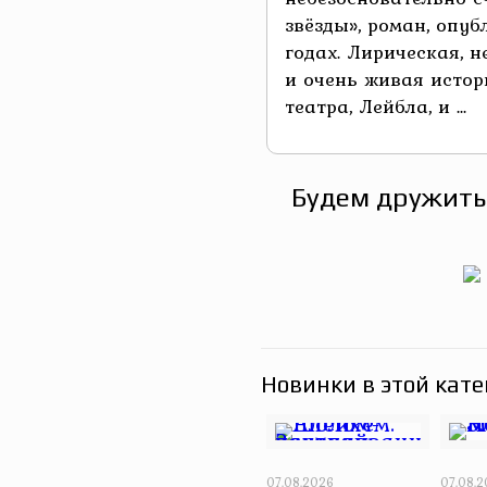
звёзды», роман, опуб
годах. Лирическая, 
и очень живая истор
театра, Лейбла, и ...
Будем дружить
Новинки в этой кате
07.08.2026
07.08.