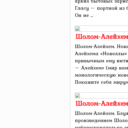
ярких бытовых зари
Гласу — портной из 
Он не ...
Шолом-Алейхем
Шолом-Алейхем. Нов
Алейхема «Новеллы»
привычным ему инт
— Алейхем» (мир вам
монологическую нове
Покажите себя миру», 
Шолом-Алейхем
Шолом-Алейхем. Блу
произведением Шоло
небезосновательно 