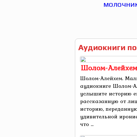
Аудиокниги по
Шолом-Алейхем
Шолом-Алейхем. Мал
аудиокниге Шолом-А
услышите историю ев
рассказанную от лиц
историю, переданну
удивительной иронией
что ...