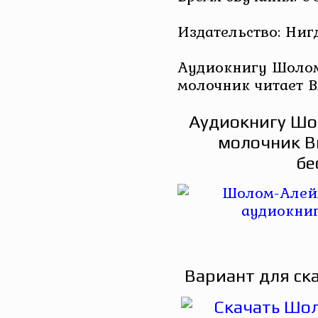
Издательство: Ниг
Аудиокнигу Шолом
молочник читает В
Аудиокнигу Шо
молочник В
бе
Вариант для ск