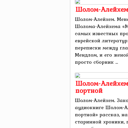
Шолом-Алейхем
Шолом-Алейхем. Мен
Шолома-Алейхема «М
самых известных пр
еврейской литератур
переписки между гла
Мендлом, и его жено
просто сборник ...
Шолом-Алейхем
портной
Шолом-Алейхем. Зак
аудиокниге Шолом-А
портной» рассказ, н
старинной хроники, 