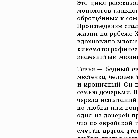
Это цикл рассказо
монологов главного
обращённых к сам
Произведение ста
жизни на рубеже 
вдохновило множе
кинематографичес
знаменитый мюзик
Тевье — бедный е
местечка, человек
и ироничный. Он ж
семью дочерьми. В
череда испытаний:
по любви или вопр
одна из дочерей п
что по еврейской 
смерти, другая уто