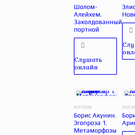
Шолом-
Эли
Алейхем.
Нов
Заколдованный
портной
Слу
онл
Слушать
онлайн
31.07.2026
22.07.
Борис Акунин.
Бори
Эгопроза 1.
Ари
Метаморфозы