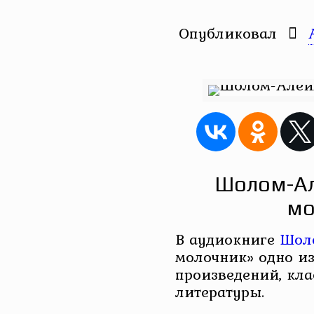
Опубликовал
Шолом-Ал
мо
В аудиокниге
Шол
молочник» одно и
произведений, кла
литературы.