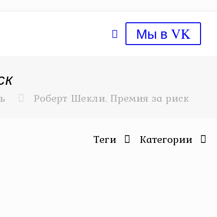
Мы в VK
ск
ь
Роберт Шекли. Премия за риск
Теги
Категории