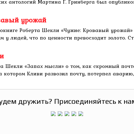
х антологий Мартина Г. Гринберга был опубликова
овавый урожай
окниге Роберта Шекли «Чужие: Кровавый урожай» 
у людей, что по ценности превосходит золото. Стр
ли
а Шекли «Запах мысли» о том, как скромный почт
 котором Кливи развозил почту, потерпел аварию, и
удем дружить? Присоединяйтесь к на