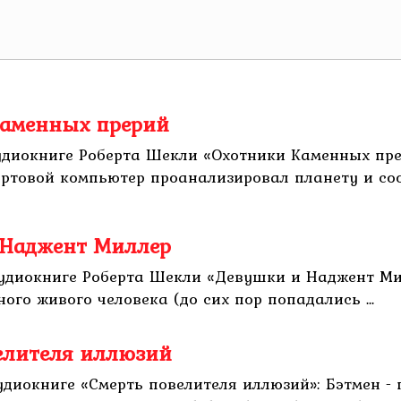
Каменных прерий
удиокниге Роберта Шекли «Охотники Каменных пре
ортовой компьютер проанализировал планету и соо
 Наджент Миллер
аудиокниге Роберта Шекли «Девушки и Наджент М
ого живого человека (до сих пор попадались ...
велителя иллюзий
диокниге «Смерть повелителя иллюзий»: Бэтмен - 