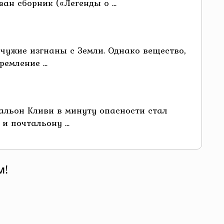
н сборник («Легенды о ...
чужие изгнаны с Земли. Однако вещество,
емление ...
альон Кливи в минуту опасности стал
 почтальону ...
м!