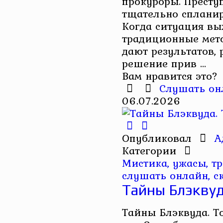
прокуроры. Престу
тщательно сплани
Когда ситуация вых
традиционные мето
дают результатов,
решение прив ...
Вам нравится это?
Слушать он
06.07.2026
Опубликовал
А
Категории
Мистика, ужасы, т
слушать онлайн, с
Тайны Блэквуд
Тайны Блэквуда. Т