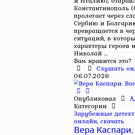
и Италию), отправ
Константинополь (
пролегает через с
Сербию и Болгари
превращается в че
ситуаций, в котор
характеры героев и
Николай ...
Вам нравится это?
Слушать он
06.07.2026
Опубликовал
А
Категории
Зарубежные детек
онлайн, скачать
Вера Каспари.