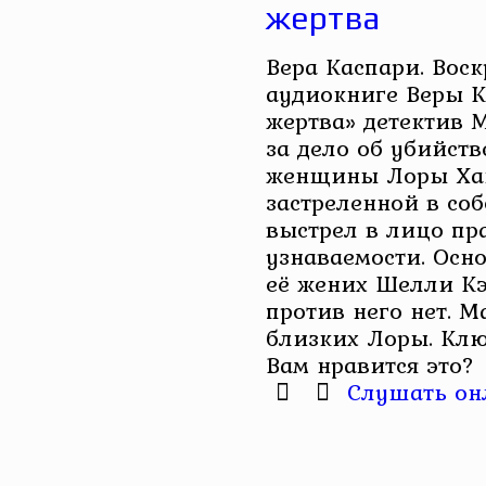
жертва
Вера Каспари. Вос
аудиокниге Веры К
жертва» детектив 
за дело об убийст
женщины Лоры Хан
застреленной в со
выстрел в лицо пр
узнаваемости. Осн
её жених Шелли Кэ
против него нет. 
близких Лоры. Ключ
Вам нравится это?
Слушать он