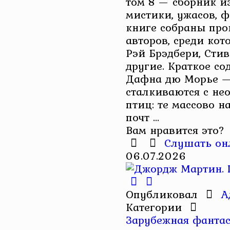
том 8 — сборник и
мистики, ужасов, ф
книге собраны про
авторов, среди ко
Рэй Брэдбери, Стив
другие. Краткое со
Дафна дю Морье —
сталкиваются с не
птиц: те массово н
почт ...
Вам нравится это?
Слушать он
06.07.2026
Опубликовал
А
Категории
Зарубежная фантас