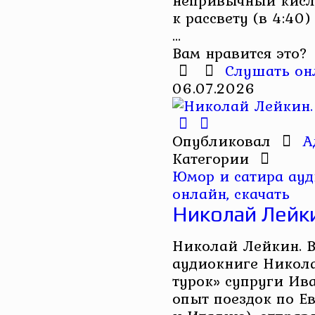
непривычный кисл
к рассвету (в 4:40)
...
Вам нравится это?
Слушать он
06.07.2026
Опубликовал
А
Категории
Юмор и сатира ау
онлайн, скачать
Николай Лейки
Николай Лейкин. В 
аудиокниге Никола
турок» супруги И
опыт поездок по Ев