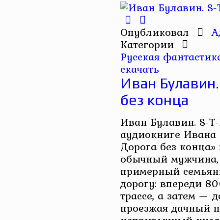
Опубликовал
А
Категории
Русская фантастик
скачать
Иван Булавин. 
без конца
Иван Булавин. S-T-
аудиокниге Ивана Б
Дорога без конца»
обычный мужчина, 
примерный семьяни
дорогу: впереди 8
трассе, а затем — д
проезжая дачный п