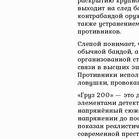
раскрытию крупног
выходит на след 
контрабандой оруж
также устранением
противников.
Слепой понимает, 
обычной бандой, а
организованной с
связи в высших эш
Противники испо
ловушки, провока
«Груз 200» — это
элементами детект
напряжённый сюже
напряжении до по
показан реалисти
современной прест