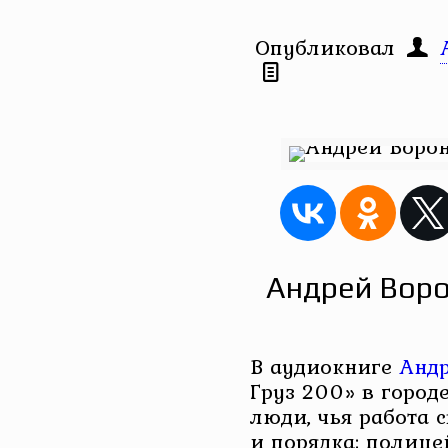
Опубликовал
Андрей Воро
В аудиокниге
Андр
Груз 200» в город
люди, чья работа 
и порядка: полице