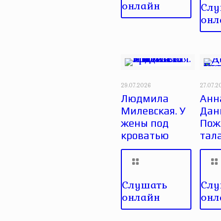
онлайн
Слу
онл
29.07.2026
27.07.2
Людмила
Анн
Милевская. У
Дан
жены под
Пож
кроватью
тал
Слушать
Слу
онлайн
онл