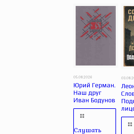
05.08.2026
03.08.
Юрий Герман.
Лео
Наш друг
Сло
Иван Бодунов
Под
лиц
Слушать