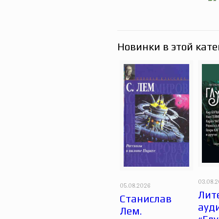
Новинки в этой кате
03.08.
05.08.2026
Лит
Станислав
ауд
Лем.