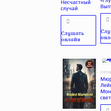
«Глу
Несчастный
Вып
случай
Слу
Слушать
онл
онлайн
17.07.2
Мюр
Лей
Монс
све