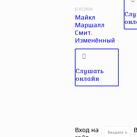
17.07.2026
Слу
Майкл
онл
Маршалл
Смит.
Изменённый
Слушать
онлайн
Вход на