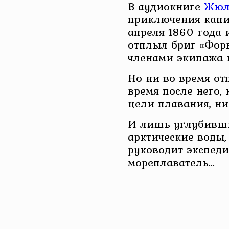
В аудиокниге
Жюл
приключения капит
апреля 1860 года 
отплыл бриг «Фор
членами экипажа н
Но ни во время от
время после него, 
цели плавания, ни
И лишь углубивши
арктические воды,
руководит экспед
мореплаватель…