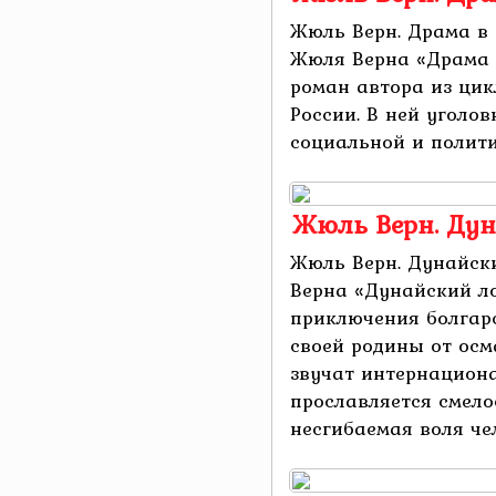
Жюль Верн. Драма в
Жюля Верна «Драма 
роман автора из цик
России. В ней уголов
социальной и политич
Жюль Верн. Ду
Жюль Верн. Дунайск
Верна «Дунайский л
приключения болгарс
своей родины от осм
звучат интернацион
прославляется смелос
несгибаемая воля чело