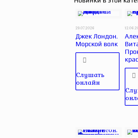
Новинки в этой кате
29.07.2026
12.06.
Джек Лондон.
Але
Морской волк
Вит
Про
кра
Слушать
онлайн
Слу
онл