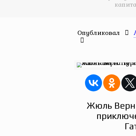
капита
Опубликовал
Жюль Верн.
приключе
Га