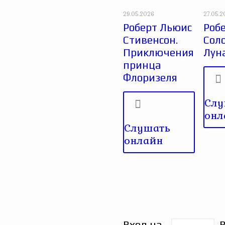
29.05.2026
27.05.
Роберт Льюис
Робе
Стивенсон.
Сол
Приключения
Лун
принца
Флоризеля
Слу
онл
Слушать
онлайн
Вход на