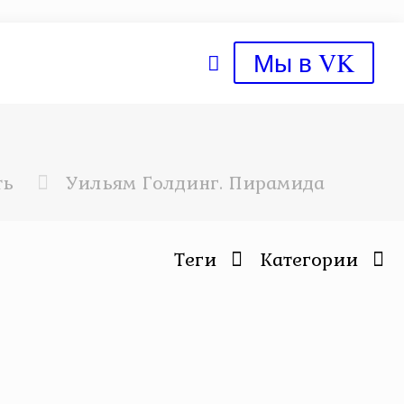
Мы в VK
ть
Уильям Голдинг. Пирамида
Теги
Категории