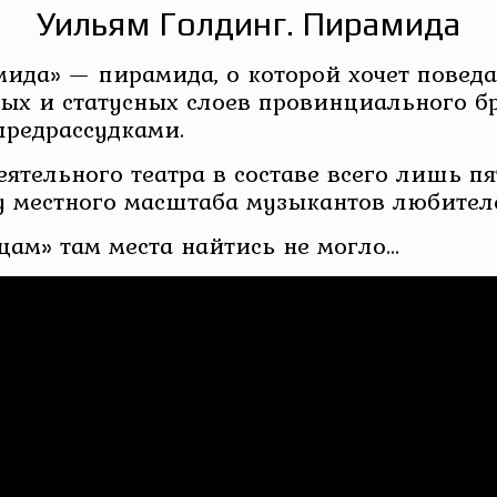
Уильям Голдинг. Пирамида
ида» — пирамида, о которой хочет поведа
ых и статусных слоев провинциального бр
предрассудками.
деятельного театра в составе всего лишь п
у местного масштаба музыкантов любител
нцам» там места найтись не могло…