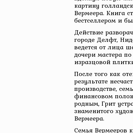
картину голландс
Вермеера. Книга 
бестселлером и бы
Действие разворач
городе Делфт, Нид
ведется от лица ш
дочери мастера по
изразцовой плитки
После того как оте
результате несчаст
производстве, сем
финансовом полож
родным, Грит устр
знаменитого худо
Вермеера.
Семья Вермееров 