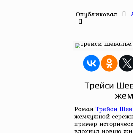
Опубликовал
Трейси Шев
жем
Роман
Трейси Шев
жемчужной сережк
пример историчес
вдохнул новую жи