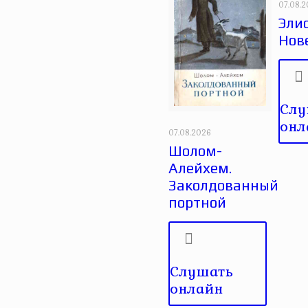
07.08.
Эли
Нов
Слу
онл
07.08.2026
Шолом-
Алейхем.
Заколдованный
портной
Слушать
онлайн