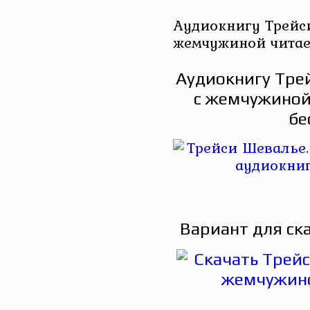
Аудиокнигу Трейс
жемчужиной читае
Аудиокнигу Тре
с жемчужиной
бе
Вариант для ск