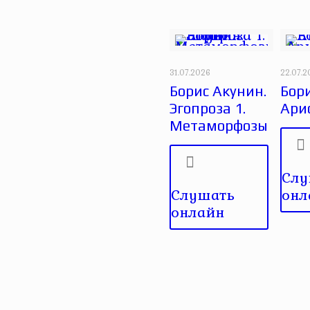
31.07.2026
22.07.
Борис Акунин.
Бори
Эгопроза 1.
Ари
Метаморфозы
Слу
Слушать
онл
онлайн