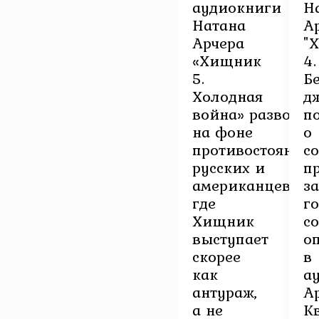
аудиокниги
Н
Натана
А
Арчера
"
«Хищник
4.
5.
Б
Холодная
д
война» разворач
п
на фоне
о
противостояния
с
русских и
п
американцев,
з
где
г
Хищник
с
выступает
о
скорее
в
как
а
антураж,
А
а не
К