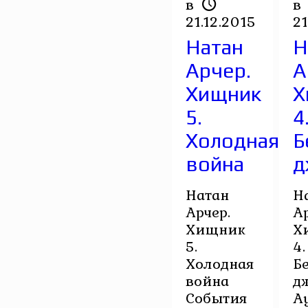
в
в
21.12.2015
21
Натан
Н
Арчер.
А
Хищник
Х
5.
4
Холодная
Б
война
д
Натан
Н
Арчер.
Ар
Хищник
Х
5.
4.
Холодная
Б
война
д
События
А