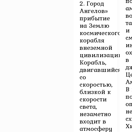
п
2. Город
а
Ангелов»
в
прибытие
т
на Землю
и
космического
с
корабля
и
внеземной
о
цивилизации.
в
Корабль,
д
двигавшийся
Ц
со
А
скоростью,
В
близкой к
п
скорости
о
света,
н
незаметно
с
входит в
Х
атмосферу