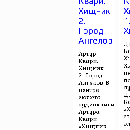
Квари.
К
Хищник
Х
2.
1
Город
Х
Ангелов
Д
К
Артур
Х
Квари.
Х
Хищник
ц
2. Город
п
Ангелов В
а
центре
Д
сюжета
К
аудиокниги
«
Артура
с
Квари
э
«Хищник