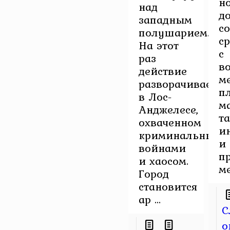
н
над
д
западным
с
полушарием.
с
На этот
с
раз
в
действие
м
разворачивается
п
в Лос-
ма
Анджелесе,
т
охваченном
и
криминальными
и
войнами
п
и хаосом.
ме
Город
становится
ар ...
С
о