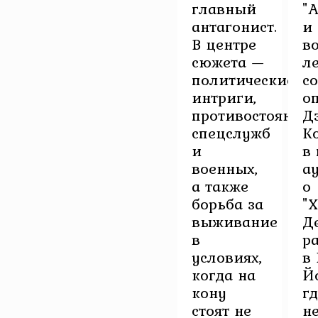
главный
"
антагонист.
и
В центре
в
сюжета —
л
политические
с
интриги,
о
противостояние
Д
спецслужб
К
и
в
военных,
а
а также
о
борьба за
"
выживание
Д
в
р
условиях,
в
когда на
Й
кону
гд
стоят не
н