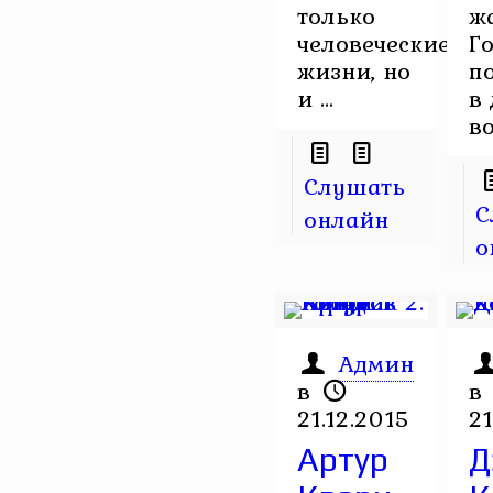
только
ж
человеческие
Г
жизни, но
п
и ...
в 
во
Слушать
С
онлайн
о
Админ
в
в
21.12.2015
21
Артур
Д