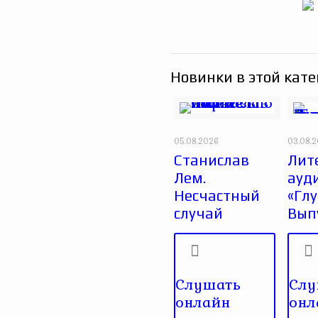
Новинки в этой кате
05.08.2026
03.08.
Станислав
Лит
Лем.
ауд
Несчастный
«Глу
случай
Вып
Слушать
Слу
онлайн
онл