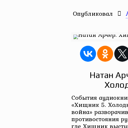
Опубликовал
Натан Ар
Холод
События аудиокн
«Хищник 5. Холод
война» разворачи
противостояния ру
где Хищник выступ