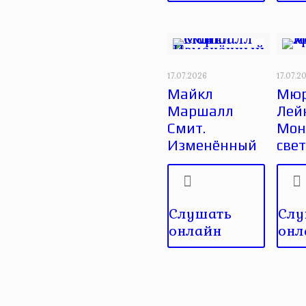
17.07.2026
17.07.2
Майкл
Мюр
Маршалл
Лей
Смит.
Монс
Изменённый
све
Слушать
Слу
онлайн
онл