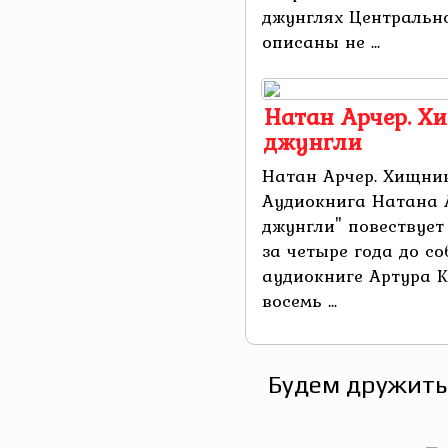
джунглях Центрально
описаны не ...
Натан Арчер. Х
джунгли
Натан Арчер. Хищник
Аудиокнига Натана 
джунгли" повествует
за четыре года до с
аудиокниге Артура К
восемь ...
Будем дружить