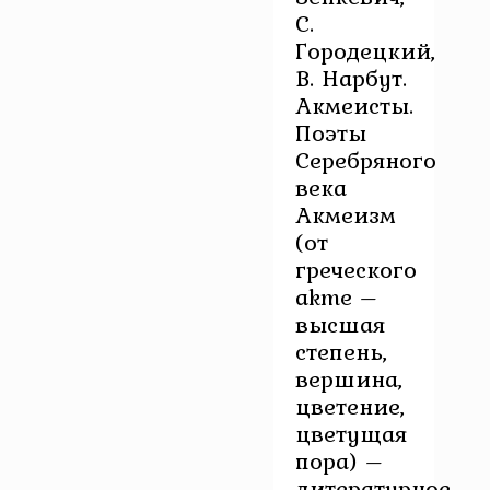
С.
Городецкий,
В. Нарбут.
Акмеисты.
Поэты
Серебряного
века
Акмеизм
(от
греческого
аkme –
высшая
степень,
вершина,
цветение,
цветущая
пора) –
литературное