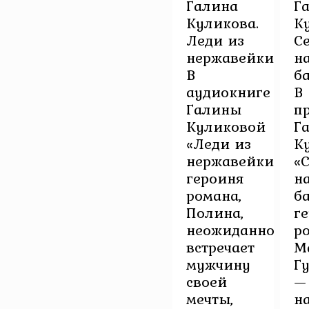
Галина
Г
Куликова.
К
Леди из
С
нержавейки
н
В
б
аудиокниге
В
Галины
п
Куликовой
Г
«Леди из
К
нержавейки
«
героиня
н
романа,
б
Полина,
г
неожиданно
р
встречает
М
мужчину
Г
своей
—
мечты,
н