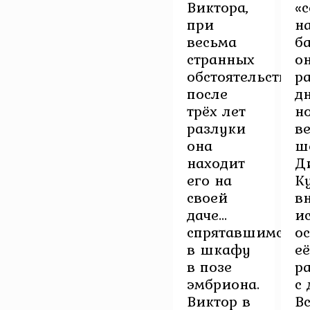
Виктора,
«
при
н
весьма
б
странных
о
обстоятельствах:
р
после
д
трёх лет
н
разлуки
ве
она
ш
находит
Д
его на
К
своей
в
даче…
ис
спрятавшимся
о
в шкафу
е
в позе
р
эмбриона.
с
Виктор в
В