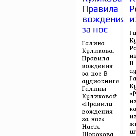
Правила
Р
вождения
и
за нос
Г
К
Галина
Р
Куликова.
и
Правила
В
вождения
а
за нос В
Г
аудиокниге
К
Галины
«Р
Куликовой
и
«Правила
к
вождения
из
за нос»
ж
Настя
ш
Шорохова