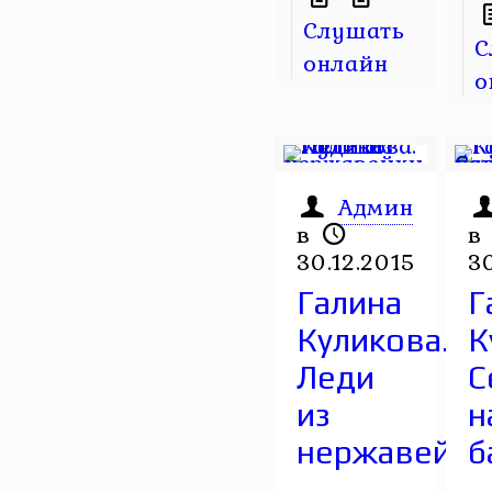
Слушать
С
онлайн
о
Админ
в
в
30.12.2015
30
Галина
Г
Куликова.
К
Леди
С
из
н
нержавейки
б