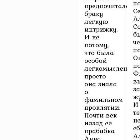
п
предпочитала
С
браку
А
легкую
С
интрижку.
б
И не
ч
потому,
по
что была
О
особой
п
легкомысленной
Ф
просто
в
она знала
з
о
ж
фамильном
И
проклятии.
т
Почти век
н
назад ее
с
прабабка
А
Анна