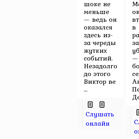
шоке не
М
меньше
о
— ведь он
в
оказался
в
здесь из-
р
за череды
з
жутких
у
событий.
—
Незадолго
б
до этого
с
Виктор ве
А
...
П
Де
Слушать
С
онлайн
о