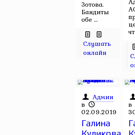
А
Зотова.
А
Бандиты
п
обе ...
це
чт
Слушать
онлайн
С
о
Админ
в
в
02.09.2019
3
Галина
Г
Куликова.
К