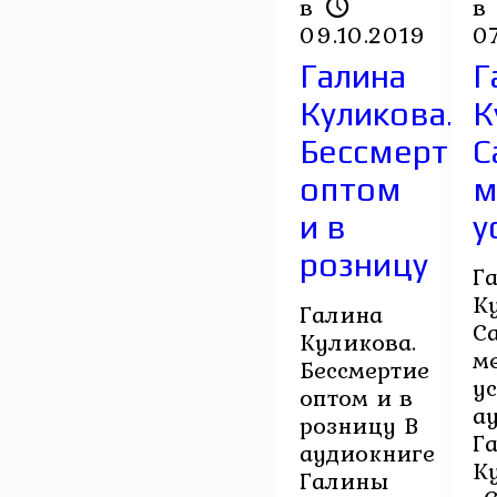
в
в
09.10.2019
0
Галина
Г
Куликова.
К
Бессмертие
С
оптом
м
и в
у
розницу
Г
К
Галина
С
Куликова.
м
Бессмертие
у
оптом и в
а
розницу В
Г
аудиокниге
К
Галины