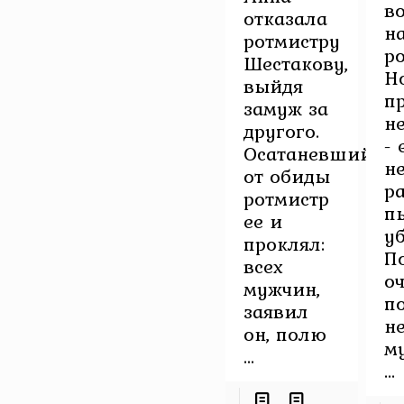
в
отказала
н
ротмистру
р
Шестакову,
Н
выйдя
п
замуж за
н
другого.
- 
Осатаневший
н
от обиды
р
ротмистр
п
ее и
уб
проклял:
П
всех
о
мужчин,
п
заявил
н
он, полю
м
...
...