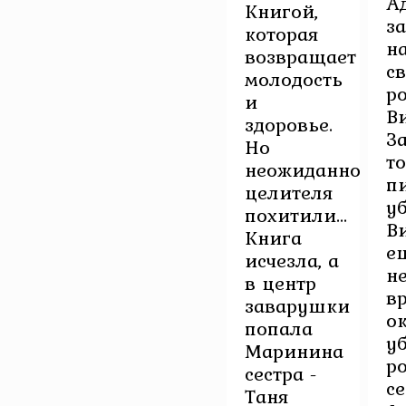
А
Книгой,
з
которая
н
возвращает
с
молодость
р
и
В
здоровье.
З
Но
т
неожиданно
п
целителя
у
похитили...
В
Книга
е
исчезла, а
н
в центр
в
заварушки
о
попала
у
Маринина
р
сестра -
се
Таня