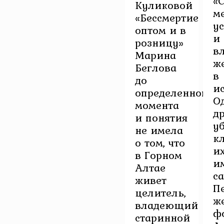
«
Куликовой
м
«Бессмертие
у
оптом и в
и
розницу»
в
Марина
ж
Беглова
в
до
и
определенного
О
момента
д
и понятия
у
не имела
к
о том, что
и
в Горном
и
Алтае
са
живет
П
целитель,
ж
владеющий
ф
старинной