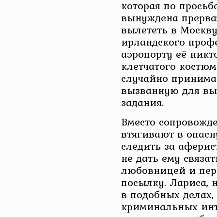
которая по прось
вынуждена прерват
вылететь в Москв
ирландского профе
аэропорту её никто
клетчатого костюм
случайно принима
вызванную для вы
задания.
Вместо сопровожд
втягивают в опасн
следить за афери
не дать ему связа
любовницей и пер
посылку. Лариса, 
в подобных делах,
криминальных инт