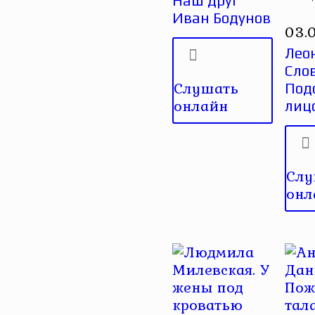
Наш друг
Иван Бодунов
03.
Лео
Сло
Слушать
Под
онлайн
лиц
Слу
онл