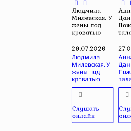
Людмила
Анн
Милевская. У
Дан
жены под
Пож
кроватью
тал
29.07.2026
27.
Людмила
Анн
Милевская. У
Дан
жены под
Пож
кроватью
тал
Слушать
Слу
онлайн
онл