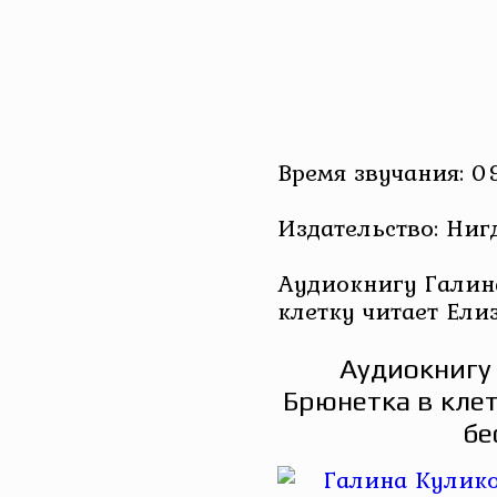
Время звучания: 0
Издательство: Ниг
Аудиокнигу Галин
клетку читает Ели
Аудиокнигу 
Брюнетка в клет
бе