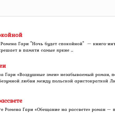
покойной
 Ромена Гари "Ночь будет спокойной" — книга-инт
решает в памяти самые яркие ...
еи
ена Гари «Воздушные змеи» незабываемый роман,
 безумной любви между польской аристократкой Л
рассвете
ге Ромена Гари «Обещание на рассвете» роман — пр