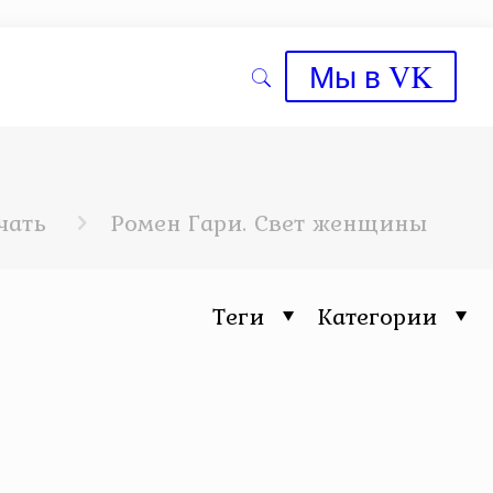
Мы в VK
ы
чать
Ромен Гари. Свет женщины
Теги
Категории