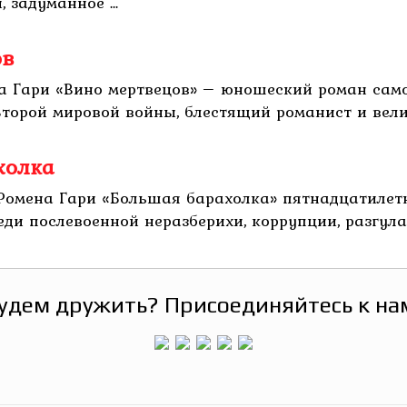
 задуманное ...
ов
на Гари «Вино мертвецов» – юношеский роман сам
 Второй мировой войны, блестящий романист и вели
холка
 Ромена Гари «Большая барахолка» пятнадцатилет
ди послевоенной неразберихи, коррупции, разгула 
удем дружить? Присоединяйтесь к на