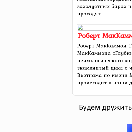
захолустных барах н
проходят ...
Роберт МакКамм
Роберт МакКаммон. Г
МакКаммона «Глубин
психологического хо
знаменитый цикл о ч
Вьетнама по имени М
происходит в наши дн
Будем дружить