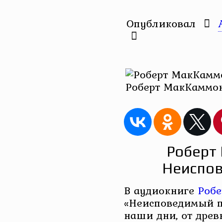
Опубликовал
Роберт МакКаммон
Роберт
Неиспов
В аудиокниге
Роб
«Неисповедимый п
наши дни, от дре