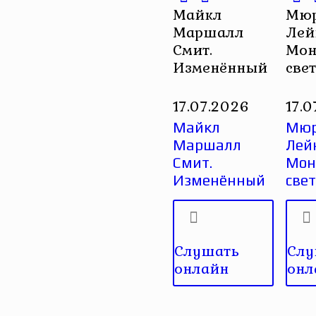
Майкл
Мюр
Маршалл
Лей
Смит.
Мон
Изменённый
све
17.07.2026
17.
Майкл
Мюр
Маршалл
Лей
Смит.
Монс
Изменённый
све
Слушать
Слу
онлайн
онл