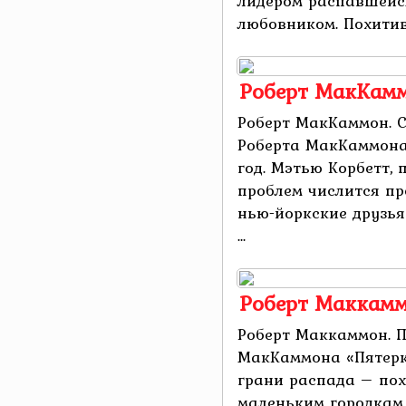
лидером распавшейс
любовником. Похитив 
Роберт МакКамм
Роберт МакКаммон. 
Роберта МакКаммона
год. Мэтью Корбетт,
проблем числится пр
нью-йоркские друзья 
...
Роберт Маккамм
Роберт Маккаммон. П
МакКаммона «Пятерка
грани распада – пох
маленьким городкам