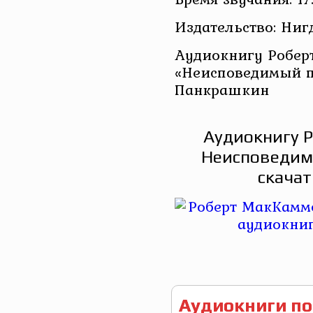
Издательство: Ниг
Аудиокнигу Робер
«Неисповедимый пу
Панкрашкин
Аудиокнигу 
Неисповедим
скачат
Аудиокниги по