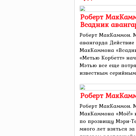
Роберт МакКамм
Всадник аванга
Роберт МакКаммон. М
авангарда Действие
МакКаммона «Всадни
«Метью Корбетт» нач
Мэтью все еще потря
известным серийным .
Роберт МакКамм
Роберт МакКаммон. М
МакКаммона «Моё!» 
по прозвищу Мэри-Т
много лет взяться за