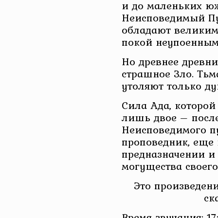
и до маленьких ю
Неисповедимый Пут
обладают великим
покой неупоенным
Но древнее древни
страшное Зло. Тьм
утоляют только ду
Сила Ада, которой
лишь двое – посл
Неисповедимого п
проповедник, еще
предназначении и
могущества своего
Это произведени
ск
Время звучания: 17