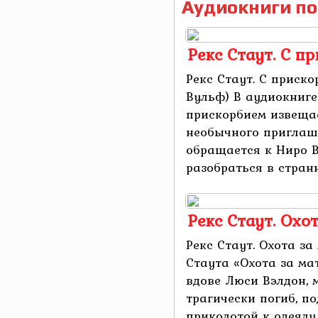
Аудиокниги по
Рекс Стаут. С 
Рекс Стаут. С приск
Вульф) В аудиокниге
прискорбием извещае
необычного приглаше
обращается к Ниро 
разобраться в странн
Рекс Стаут. Охо
Рекс Стаут. Охота з
Стаута «Охота за ма
вдове Люси Вэлдон, 
трагически погиб, п
приколотой к одеялу з