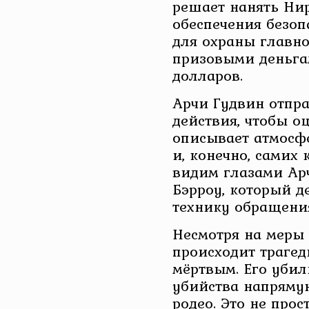
решает нанять Ни
обеспечения безопа
для охраны главно
призовыми деньга
долларов.
Арчи Гудвин отпра
действия, чтобы о
описывает атмосфе
и, конечно, самих 
видим глазами Арч
Бэрроу, который д
технику обращения
Несмотря на меры 
происходит трагед
мёртвым. Его убил
убийства напряму
родео. Это не прос