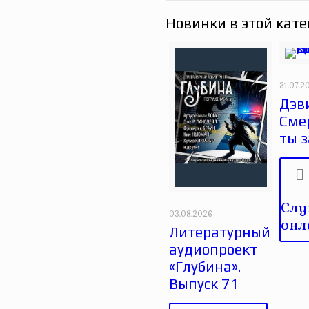
Новинки в этой кате
31.07.2
Дэви
Сме
ты 
Слу
03.08.2026
онл
Литературный
аудиопроект
«Глубина».
Выпуск 71