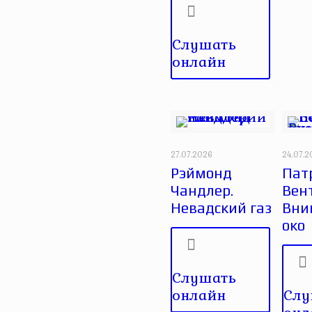
Слушать
онлайн
27.07.2026
24.07.
Рэймонд
Пат
Чандлер.
Вен
Невадский газ
Вни
око
Слушать
онлайн
Слу
онл