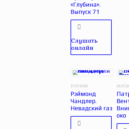
«Глубина».
Выпуск 71
Слушать
онлайн
27.07.2026
24.07.
Рэймонд
Пат
Чандлер.
Вен
Невадский газ
Вни
око