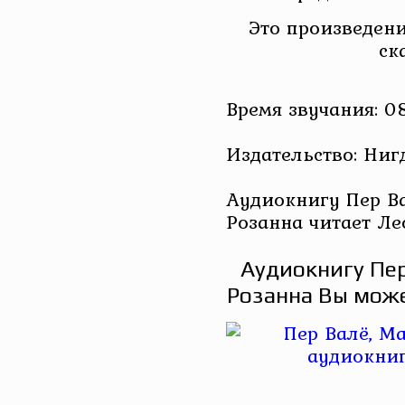
Это произведени
ск
Время звучания: 0
Издательство: Ниг
Аудиокнигу Пер В
Розанна читает Ле
Аудиокнигу Пер
Розанна Вы може