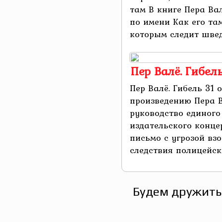
там В книге Пера Ва
по имени Как его та
которым следит шведс
Пер Валё. Гибел
Пер Валё. Гибель 31 
произведению Пера В
руководство единого
издательского конц
письмо с угрозой взо
следствия полицейски
Будем дружить