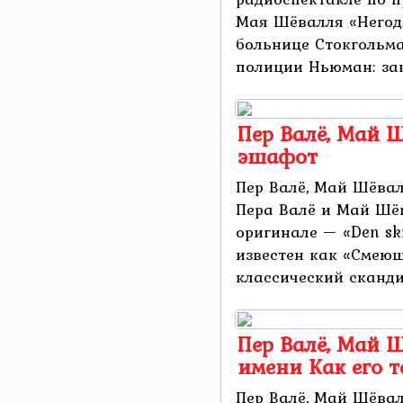
Мая Шёвалля «Негод
больнице Стокгольм
полиции Ньюман: зак
Пер Валё, Май Ш
эшафот
Пер Валё, Май Шёвал
Пера Валё и Май Шёв
оригинале — «Den skr
известен как «Смеющ
классический скандин
Пер Валё, Май Ш
имени Как его 
Пер Валё, Май Шёвал