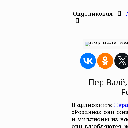
Опубликовал
Пер Валё
Р
В аудиокниге
Пера
«Розанна» они жив
и миллионы из нас
они влюбляются, же