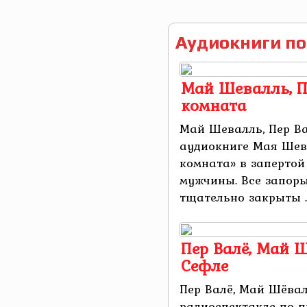
Аудиокниги по
Май Шевалль, П
комната
Май Шевалль, Пер Ва
аудиокниге Мая Шев
комната» в запертой
мужчины. Все запоры
тщательно закрыты ..
Пер Валё, Май Ш
Сефле
Пер Валё, Май Шёвал
радиоспектакле по п