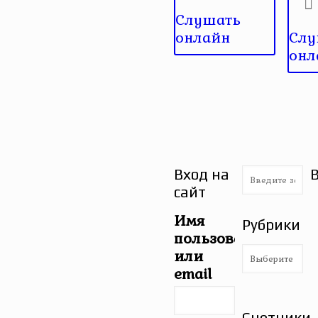
Слушать
онлайн
Слу
онл
Вход на
сайт
Имя
Рубрики
пользователя
Рубрики
или
email
Счетчики