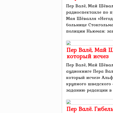
Пер Валё, Май Шёвал
радиоспектакле по п
Мая Шёвалля «Негод
больнице Стокгольм
полиции Ньюман: зак
Пер Валё, Май 
который исчез
Пер Валё, Май Шёвал
аудиокниге Пера Ва
который исчез» Альф
крупного шведского 
заданию редакции в 
Пер Валё. Гибел