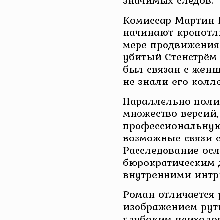
значимых следов.
Комиссар Мартин Б
начинают кропотли
мере продвижения 
убитый Стенстрём
был связан с женщ
не знали его колле
Параллельно поли
множество версий,
профессиональную
возможные связи 
Расследование осл
бюрократическим 
внутренними интр
Роман отличается
изображением рут
глубоким психоло