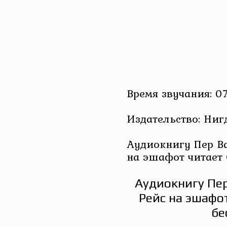
Время звучания: 07
Издательство: Ниг
Аудиокнигу Пер Ва
на эшафот читает 
Аудиокнигу Пер
Рейс на эшафо
бе