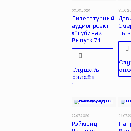
03.08.2026
31.07.2
Литературный
Дэви
аудиопроект
Сме
«Глубина».
ты 
Выпуск 71
Слу
Слушать
онл
онлайн
27.07.2026
24.07.
Рэймонд
Пат
Чандлер.
Вен