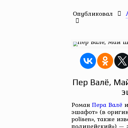
Опубликовал
Пер Валё, Ма
э
Роман
Пера Валё
эшафот» (в оригин
polisen», также и
полицейский») — 