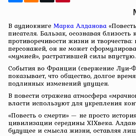
В аудиокниге
Марка Алданова
«Повесть
писателя. Бальзак, осознавая близость 
противоречивости жизни и творчества: 
персонажей, он не может сформулирова
«мумией», растратившей силы впустую.
События во Франции (свержение Луи‑Фи
показывает, что общество, долгое врем
подлинных изменений упущен.
В повести отражена атмосфера «мрачно
власти используют для укрепления кон
«Повесть о смерти» — не просто истори
цивилизации середины XIXвека. Алдано
будущее и смысла жизни, оставляя ли