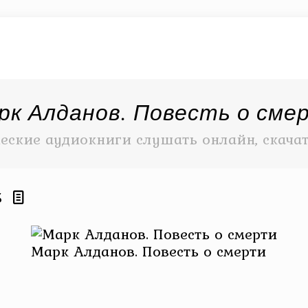
рк Алданов. Повесть о сме
еские аудиокниги слушать онлайн, скача
5
Марк Алданов. Повесть о смерти