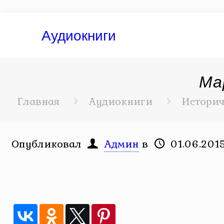
Аудиокниги
Ма
Главная
Аудиокниги
Историч
Опубликовал
Админ
в
01.06.201