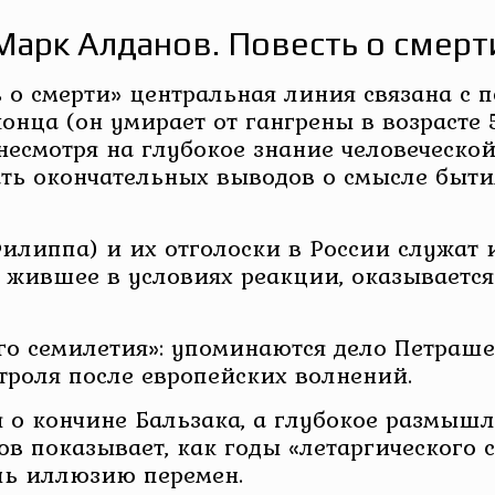
Марк Алданов. Повесть о смерт
 о смерти» центральная линия связана с
конца (он умирает от гангрены в возрасте 
несмотря на глубокое знание человеческо
ть окончательных выводов о смысле бытия
липпа) и их отголоски в России служат 
я жившее в условиях реакции, оказывается
го семилетия»: упоминаются дело Петраш
троля после европейских волнений.
я о кончине Бальзака, а глубокое размыш
в показывает, как годы «летаргического 
шь иллюзию перемен.