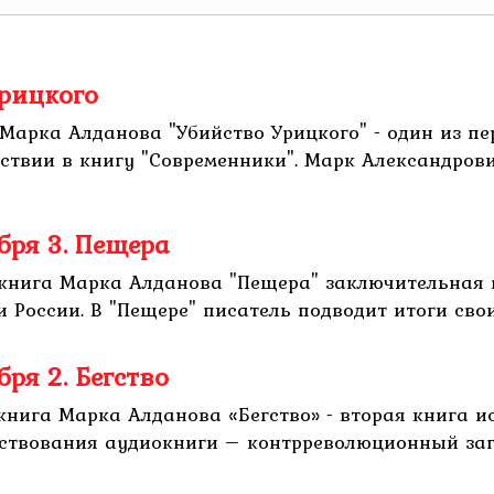
Урицкого
Марка Алданова "Убийство Урицкого" - один из пе
твии в книгу "Современники". Марк Александрови
бря 3. Пещера
книга Марка Алданова "Пещера" заключительная в
 России. В "Пещере" писатель подводит итоги свои
ря 2. Бегство
книга Марка Алданова «Бегство» - вторая книга и
ствования аудиокниги – контрреволюционный загово