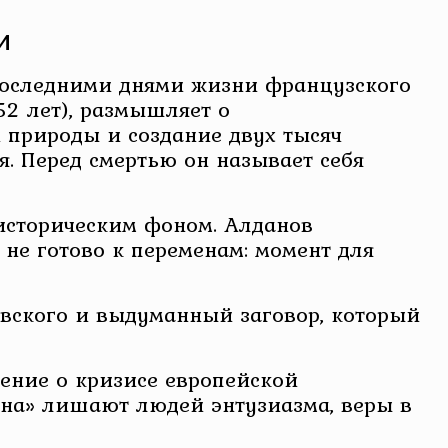
и
 последними днями жизни французского
52 лет), размышляет о
й природы и создание двух тысяч
. Перед смертью он называет себя
историческим фоном. Алданов
 не готово к переменам: момент для
евского и выдуманный заговор, который
ление о кризисе европейской
сна» лишают людей энтузиазма, веры в