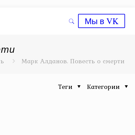
Мы в VK
рти
ть
Марк Алданов. Повесть о смерти
Теги
Категории