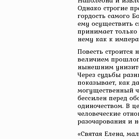
Наполеона и извле
Однако строгие пр
гордость самого Б
ему осуществить 
принимает только 
нему как к импера
Повесть строится 
величием прошлог
нынешним унизит
Через судьбы разн
показывает, как д
могущественный ч
бессилен перед об
одиночеством. В ц
человеческие отно
разочарования и н
«Святая Елена, ма