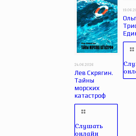
19.06.
Оль
Три
Еди
Слу
24.06.2026
онл
Лев Скрягин.
Тайны
морских
катастроф
Слушать
онлайн