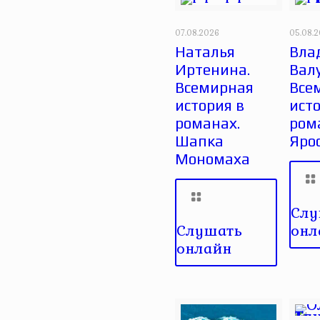
07.08.2026
05.08.
Наталья
Вла
Иртенина.
Вал
Всемирная
Все
история в
исто
романах.
ром
Шапка
Яро
Мономаха
Слу
Слушать
онл
онлайн