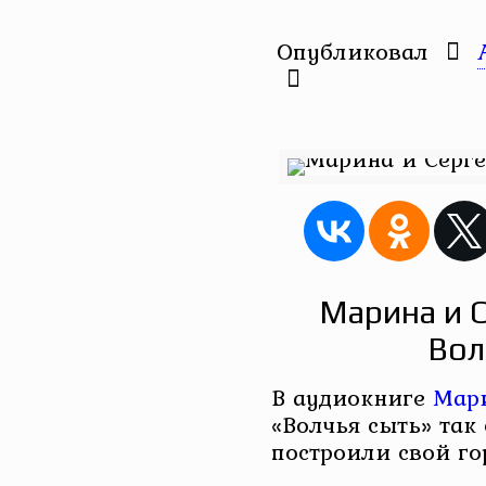
Опубликовал
Марина и 
Вол
В аудиокниге
Мари
«Волчья сыть» так
построили свой го