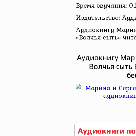
Время звучания: 01
Издательство: Ау
Аудиокнигу Марин
«Волчья сыть» чит
Аудиокнигу Мари
Волчья сыть 
бе
Аудиокниги по