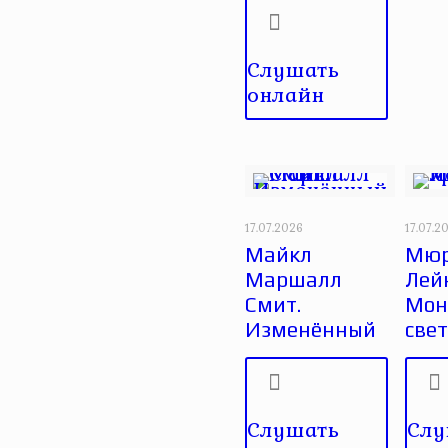
Слушать
онлайн
17.07.2026
17.07.2
Майкл
Мюр
Маршалл
Лей
Смит.
Монс
Изменённый
све
Слушать
Слу