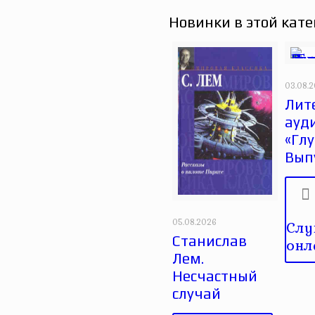
Новинки в этой кате
03.08.
Лит
ауд
«Глу
Вып
05.08.2026
Слу
Станислав
онл
Лем.
Несчастный
случай