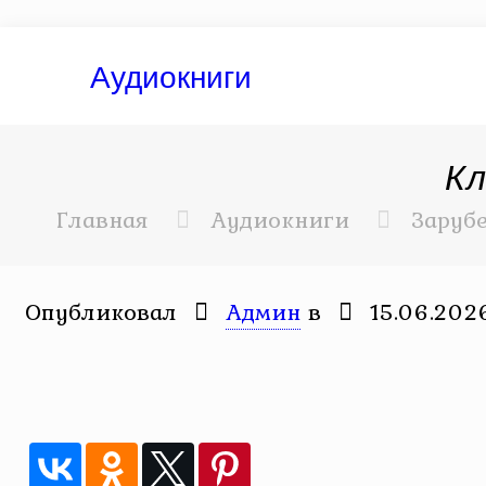
Аудиокниги
К
Главная
Аудиокниги
Заруб
Опубликовал
Админ
в
15.06.202