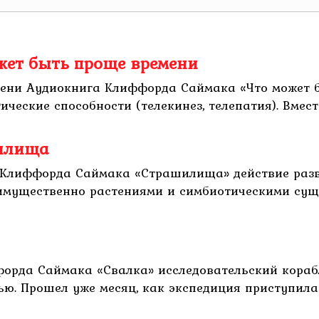
жет быть проще времени
ени Аудиокнига Клиффорда Саймака «Что может б
ческие способности (телекинез, телепатия). Вместо
илища
Клиффорда Саймака «Страшилища» действие разв
мущественно растениями и симбиотическими сущ
орда Саймака «Свалка» исследовательский кораб
 Прошел уже месяц, как экспедиция приступила к п