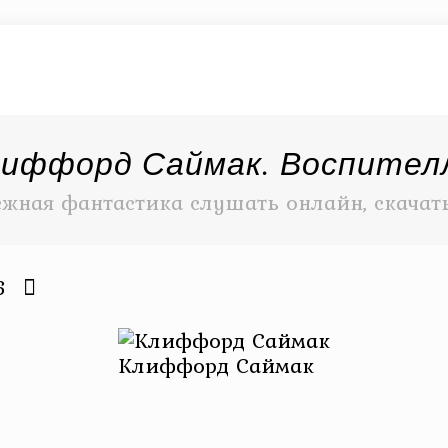
лиффорд Саймак. Воспител
ежная фантастика слушать онлайн, скачат
6
Клиффорд Саймак