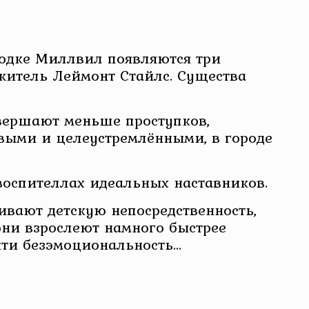
одке Миллвил появляются три
житель Леймонт Стайлс. Существа
овершают меньше проступков,
ивыми и целеустремлёнными, в городе
оспителлах идеальных наставников.
ивают детскую непосредственность,
они взрослеют намного быстрее
чти безэмоциональность…