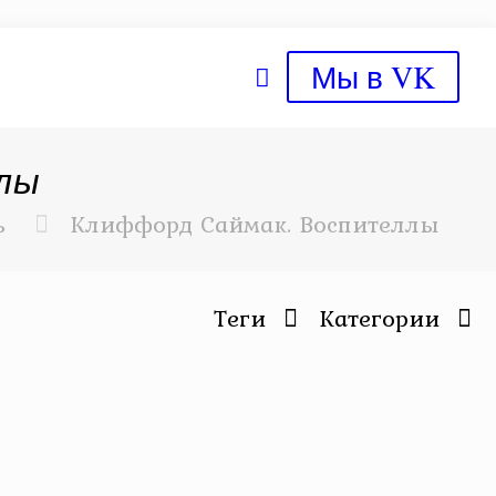
Мы в VK
лы
ь
Клиффорд Саймак. Воспителлы
Теги
Категории