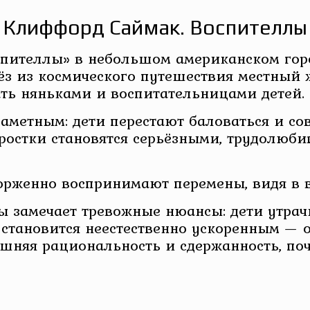
Клиффорд Саймак. Воспителлы
пителлы» в небольшом американском гор
з из космического путешествия местный 
ать няньками и воспитательницами детей.
заметным: дети перестают баловаться и с
дростки становятся серьёзными, трудолюб
орженно воспринимают перемены, видя в в
 замечает тревожные нюансы: дети утрач
 становится неестественно ускоренным — 
ишняя рациональность и сдержанность, по