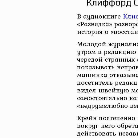
Клиффорд С
В аудиокниге
Кли
«Разведка» развор
история о «восста
Молодой журналис
утром в редакцию 
чередой странных 
показывать непра
машинка отказывае
посетитель редакц
видел швейную ма
самостоятельно ка
«недружелюбно взг
Крейн постепенно 
вокруг него обрет
действовать незав