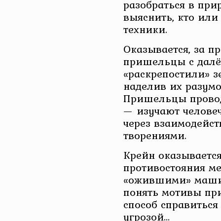
разобраться в при
выяснить, кто или 
техники.
Оказывается, за п
пришельцы с далё
«раскрепостили» 
наделив их разумо
Пришельцы провод
— изучают челове
через взаимодейст
творениями.
Крейн оказывается
противостояния м
«ожившими» машин
понять мотивы пр
способ справиться
угрозой…