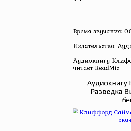
Время звучания: 00
Издательство: Ау
Аудиокнигу Клифф
читает ReadMic
Аудиокнигу 
Разведка В
бе