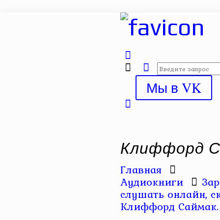
Мы в VK
Клиффорд С
Главная
Аудиокниги
Зар
слушать онлайн, с
Клиффорд Саймак.