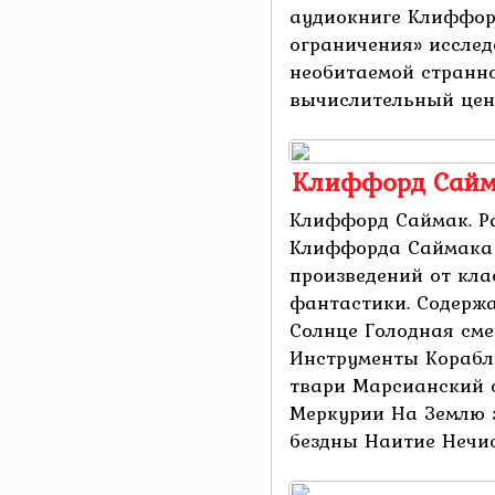
аудиокниге Клиффор
ограничения» исслед
необитаемой странн
вычислительный цент
Клиффорд Сайма
Клиффорд Саймак. Р
Клиффорда Саймака 
произведений от кл
фантастики. Содерж
Солнце Голодная сме
Инструменты Корабл
твари Марсианский 
Меркурии На Землю 
бездны Наитие Нечист