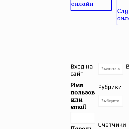
онлайн
Слу
онл
Вход на
сайт
Имя
Рубрики
пользователя
Рубрики
или
email
Счетчики
Пароль