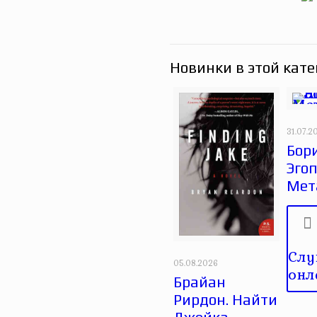
Новинки в этой кате
31.07.2
Бори
Эгоп
Мет
Слу
05.08.2026
онл
Брайан
Рирдон. Найти