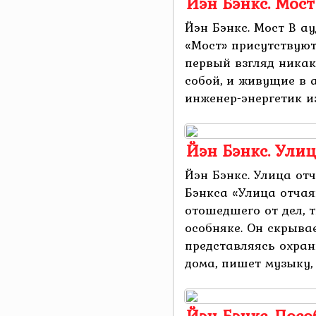
Йэн Бэнкс. Мост
Йэн Бэнкс. Мост В а
«Мост» присутствуют
первый взгляд ника
собой, и живущие в 
инженер-энергетик из
Йэн Бэнкс. Ули
Йэн Бэнкс. Улица от
Бэнкса «Улица отчая
отошедшего от дел, 
особняке. Он скрывае
представляясь охран
дома, пишет музыку, .
Йэн Бэнкс. Пос