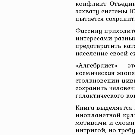
конфликт: Отъедин
захвату системы 
пытается сохранит
Фассину приходит
интересами разных
предотвратить кат
население своей с
«Алгебраист» — э
космическая эпопе
столкновении цив
сохранить человеч
галактического ко
Книга выделяется
инопланетной кул
мотивами и сложн
интригой, но требу