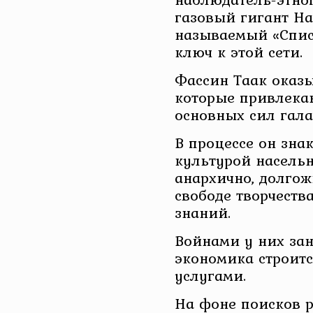
газовый гигант На
называемый «Спис
ключ к этой сети.
Фассин Таак оказы
которые привлека
основных сил гала
В процессе он зна
культурой насельн
анархично, долгож
свободе творчест
знаний.
Войнами у них за
экономика строитс
услугами.
На фоне поисков 