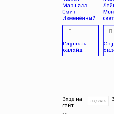
Маршалл
Лей
Смит.
Монс
Изменённый
све
Слушать
Слу
онлайн
онл
Вход на
сайт