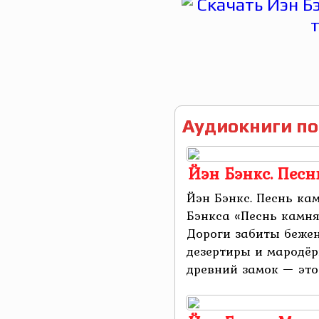
Аудиокниги по
Йэн Бэнкс. Песн
Йэн Бэнкс. Песнь ка
Бэнкса «Песнь камня»
Дороги забиты беже
дезертиры и мародёр
древний замок — это 