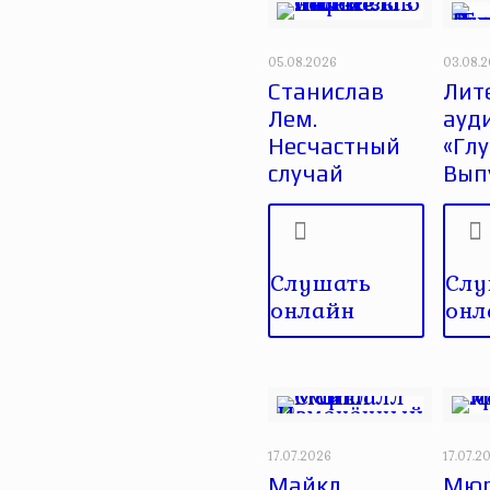
05.08.2026
03.08.
Станислав
Лит
Лем.
ауд
Несчастный
«Глу
случай
Вып
Слушать
Слу
онлайн
онл
17.07.2026
17.07.2
Майкл
Мюр