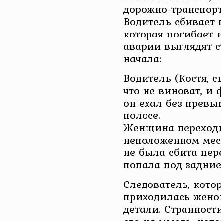
дорожно-транспорт
Водитель сбивает
которая погибает н
аварии выглядят с
начала:
Водитель (Костя, с
что не виноват, и
он ехал без превы
полосе.
Женщина переходи
неположенном мест
не была сбита пер
попала под задние
Следователь, кото
приходилась женой
детали. Странност