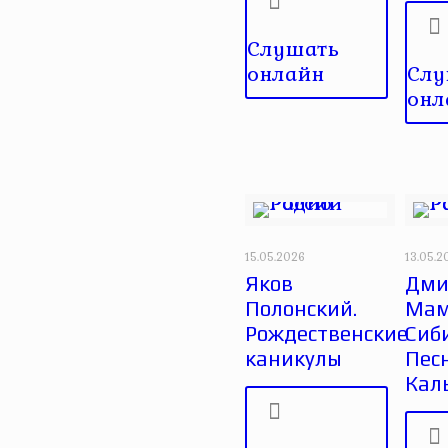
Слушать
онлайн
Слу
онл
15.05.2026
13.05.2
Яков
Дми
Полонский.
Мам
Рождественские
Сиб
каникулы
Пес
Кал