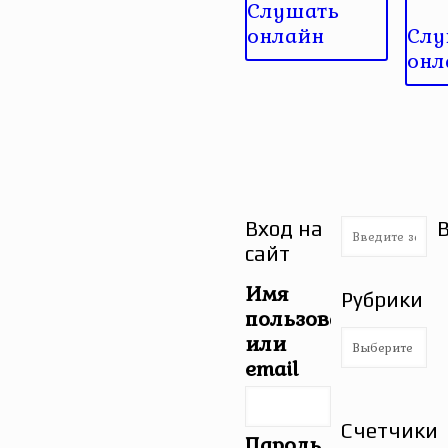
Слушать
онлайн
Слу
онл
Вход на
сайт
Имя
Рубрики
пользователя
Рубрики
или
email
Счетчики
Пароль