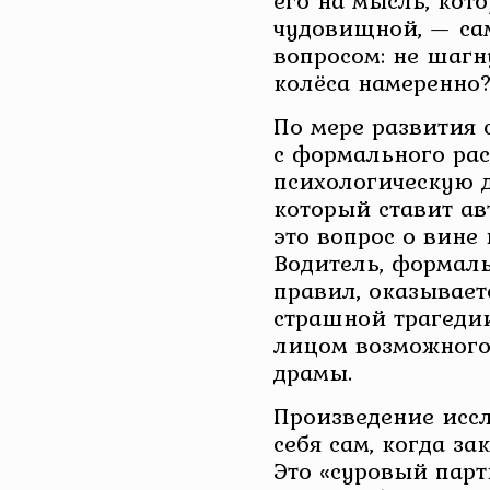
его на мысль, кот
чудовищной, — сам
вопросом: не шаг
колёса намеренно
По мере развития
с формального рас
психологическую д
который ставит ав
это вопрос о вине 
Водитель, формал
правил, оказывает
страшной трагедии
лицом возможного
драмы.
Произведение иссл
себя сам, когда за
Это «суровый парт