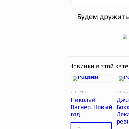
Будем дружить
Новинки в этой кате
25.05.2026
20.05.
Николай
Джо
Вагнер. Новый
Бок
год
Лек
рев