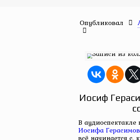
Опубликовал
Иосиф Гераси
с
В аудиоспектакле
Иосифа Герасимов
всё начинается с, 