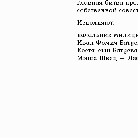
главная битва прои
собственной совес
Исполняют:
начальник милици
Иван Фомич Батуе
Костя, сын Батуев
Миша Швец — Леон