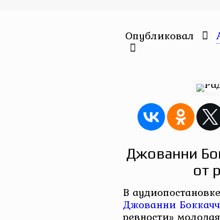
Опубликовал
Джованни Бо
от 
В аудиопостановк
Джованни Боккачч
ревности» молода