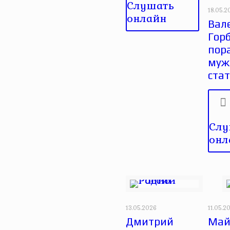
Слушать
18.05.2
онлайн
Вал
Горб
пор
муж
стат
Слу
онл
13.05.2026
11.05.2
Дмитрий
Май