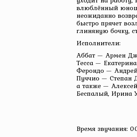
уходит на работу,
влюблённый юноша
неожиданно возвр
быстро прячет во
глиняную бочку, 
Исполнители:
Аббат — Армен Дж
Тесса — Екатерина
Ферондо — Андрей
Пуччио — Степан 
а также — Алексей
Беспалый, Ирина У
Время звучания: 0