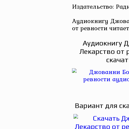
Издательство: Рад
Аудиокнигу Джова
от ревности читае
Аудиокнигу Д
Лекарство от 
скачат
Вариант для ск