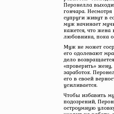
Перонелла выходит
гончара. Несмотря
супруги живут в с
муж начинает мучи
кажется, что жена
любовника, пока о
Муж не может соср
его одолевают мра
дело возвращается
«проверить» жену, 
заработок. Пероне
его в своей верно
усиливается.
Чтобы избавить м
подозрений, Перо
остроумную уловк