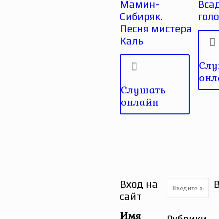
Мамин-
Вса
Сибиряк.
гол
Песня мистера
Каль
Слу
онл
Слушать
онлайн
Вход на
сайт
Имя
Рубрики