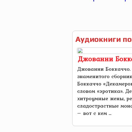
Аудиокниги по
Джованни Бокка
Джованни Боккаччо.
знаменитого сборни
Боккаччо «Декамерон
словом «эротика». Д
хитроумные жены, р
сладострастные мон
– вот с кем ...