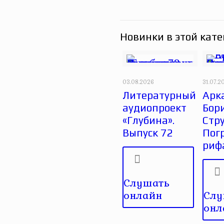
Новинки в этой кате
03.08.2026
31.07.2
Литературный
Арк
аудиопроект
Бор
«Глубина».
Стру
Выпуск 72
Пог
риф
Слушать
онлайн
Слу
онл