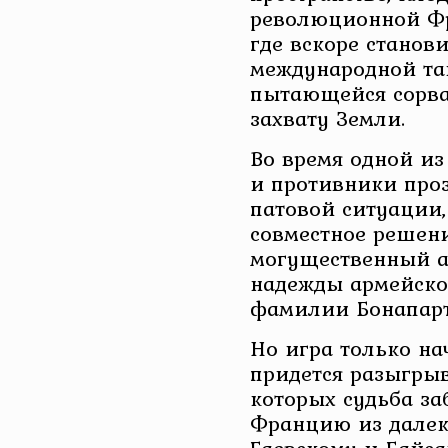
революционной Фр
где вскоре станов
международной та
пытающейся сорва
захвату Земли.
Во время одной и
и противники про
патовой ситуации
совместное решен
могущественный 
надежды армейско
фамилии Бонапарт
Но игра только на
придется разыгры
которых судьба з
Францию из далеко