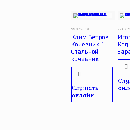
29.07.2026
29.07.
Клим Ветров.
Игор
Кочевник 1.
Код
Стальной
Зар
кочевник
Слу
Слушать
онл
онлайн