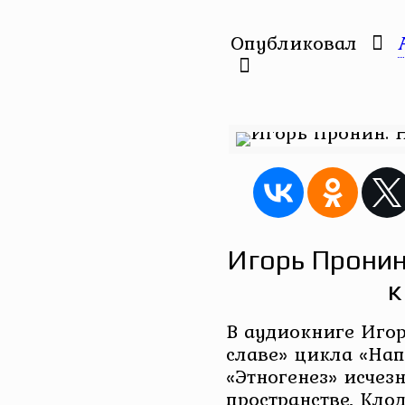
Опубликовал
Игорь Пронин
к
В аудиокниге Игор
славе» цикла «Нап
«Этногенез» исчез
пространстве, Кло