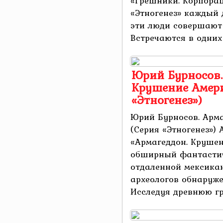
«Грешники. Корпорац
«Этногенез» каждый 
эти люди совершают
Встречаются в одних .
Юрий Бурносов.
Крушение Амери
«Этногенез»)
Юрий Бурносов. Арм
(Серия «Этногенез»)
«Армагеддон. Крушен
обширный фантастиче
отдаленной мексикан
археологов обнаруже
Исследуя древнюю гро