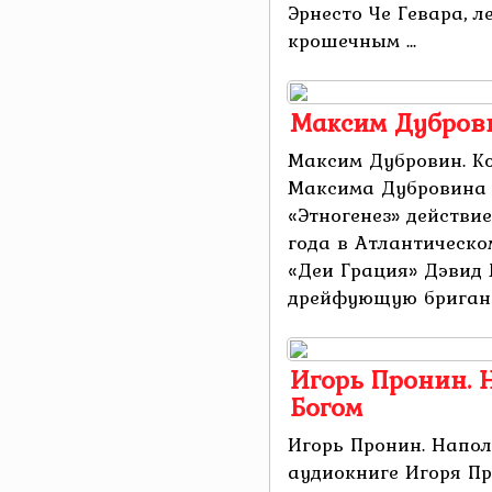
Эрнесто Че Гевара, 
крошечным ...
Максим Дуброви
Максим Дубровин. Ко
Максима Дубровина 
«Этногенез» действи
года в Атлантическо
«Деи Грация» Дэвид 
дрейфующую бриганти
Игорь Пронин. Н
Богом
Игорь Пронин. Напол
аудиокниге Игоря Пр