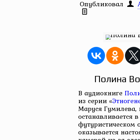
Опубликовал
Полина Во
В аудиокниге
Пол
из серии «
Этноген
Маруся Гумилева, 
останавливается 
футуристическом о
оказывается наст
камерой из-за сло