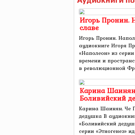
Аудиокниги по
Игорь Пронин. Н
славе
Игорь Пронин. Наполе
аудиокниге Игоря Пр
«Наполеон» из серии
времени и пространс
в революционной Фра
Карина Шаинян. 
Боливийский д
Карина Шаинян. Че Г
дедушка В аудиокн
«Боливийский дедушк
серии «Этногенез» ид