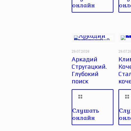
онлайн
онл
29.07.2026
29.07.
Аркадий
Кли
Стругацкий.
Коче
Глубокий
Ста
поиск
коч
Слушать
Слу
онлайн
онл