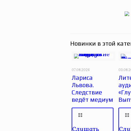
Новинки в этой кате
07.08.2026
03.08.
Лариса
Лит
Львова.
ауд
Следствие
«Глу
ведёт медиум
Вып
Слушать
Слу