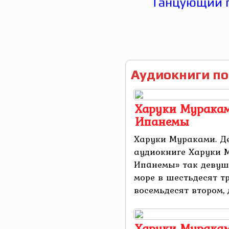
Аудиокниги по
Харуки Муракам
Ипaнемы
Харуки Мураками. Д
аудиокниге Харуки 
Ипaнемы» так девуш
море в шестьдесят тр
восемьдесят втором, 
Харуки Муракам