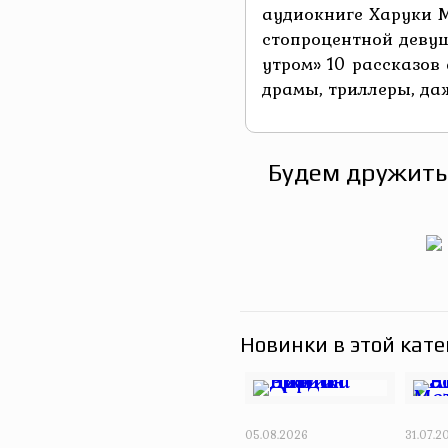
аудиокниге Харуки М
стопроцентной деву
утром» 10 рассказов
драмы, триллеры, даж
Будем дружить
Новинки в этой кате
05.08.2026
31.07.2