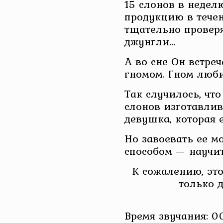
15 слонов в недел
продукцию в течен
тщательно проверя
джунгли…
А во сне Он встре
гномом. Гном люб
Так случилось, что
слонов изготавлив
девушка, которая 
Но завоевать ее м
способом — научит
К сожалению, это
только 
Время звучания: 0