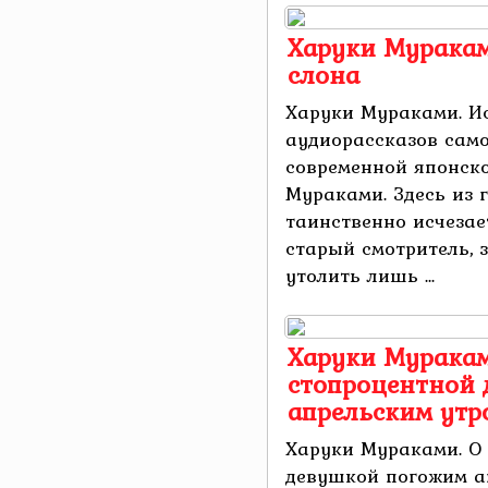
Харуки Муракам
слона
Харуки Мураками. И
аудиорассказов само
современной японск
Мураками. Здесь из 
таинственно исчезае
старый смотритель, 
утолить лишь ...
Харуки Мураками
стопроцентной
апрельским утр
Харуки Мураками. О 
девушкой погожим а