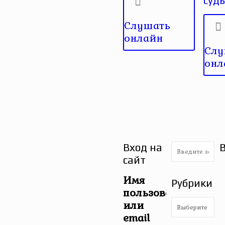
суд
Слушать
онлайн
Слу
онл
Вход на
сайт
Имя
Рубрики
пользователя
Рубрики
или
email