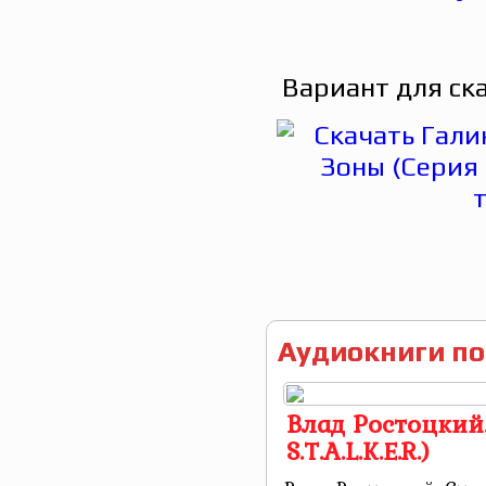
Вариант для ск
Аудиокниги по
Влад Ростоцкий
S.T.A.L.K.E.R.)