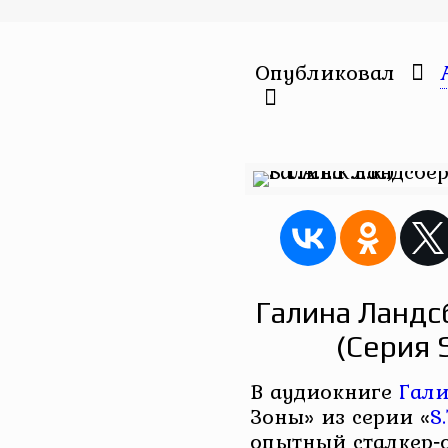
Опубликовал
Галина Ландс
(Серия S
В аудиокниге
Гали
Зоны» из серии «
S.
опытный сталкер‑о