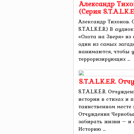
Александр Тихо
(Серия S.T.A.L.K.E.
Александр Тихонов. 
S.T.A.L.K.E.R.) В ауд
«Охота на Зверя» из се
один из самых загад
нанимаются, чтобы у
терроризирующих ...
S.T.A.L.K.E.R. О
S.T.A.L.K.E.R. Отчужд
истории в стихах и 
таинственном месте 
Отчуждения Чернобыл
забирать жизни – и 
Историю ...