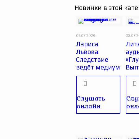
Новинки в этой кате
07.08.2026
03.08.
Лариса
Лит
Львова.
ауд
Следствие
«Глу
ведёт медиум
Вып
Слушать
Слу
онлайн
онл