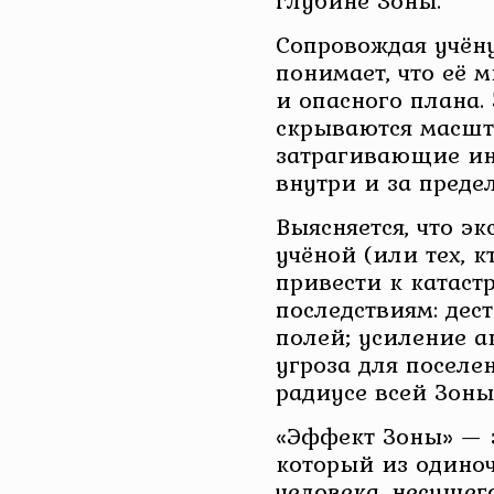
глубине Зоны.
Сопровождая учён
понимает, что её 
и опасного плана.
скрываются масшт
затрагивающие ин
внутри и за преде
Выясняется, что э
учёной (или тех, к
привести к катас
последствиям: де
полей; усиление а
угроза для поселе
радиусе всей Зон
«Эффект Зоны» — э
который из одино
человека, несущего