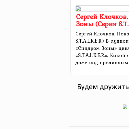
Сергей Клочков.
Зоны (Серия S.T.A
Сергей Клочков. Нов
S.T.A.L.K.E.R.) В ауд
«Синдром Зоны» цикл
«S.T.A.L.K.E.R.»: Како
доме под проливными
Будем дружить