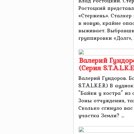
Влад Ростоцкий. Стерж
Ростоцкий представл
«Стержень». Сталкер
в новую, крайне оп
выживает. Выбравшис
группировки «Долг», ..
Валерий Гундоро
(Серия S.T.A.L.K.E.
Валерий Гундоров. Б
S.T.A.L.K.E.R.) В ауд
"Байки у костра" из 
Зоны отчуждения, та
Сколько сгинуло вас
участка Земли? ...