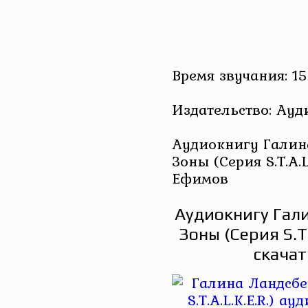
Время звучания: 15
Издательство: Ау
Аудиокнигу Галин
Зоны (Серия S.T.A.L
Ефимов
Аудиокнигу Гали
Зоны (Серия S.T
скачат