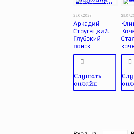
29.07.2026
29.07.
Аркадий
Кли
Стругацкий.
Коче
Глубокий
Ста
поиск
коч
Слушать
Слу
онлайн
онл
Вход на