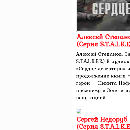
Алексей Степано
(Серия S.T.A.L.K.E.
Алексей Степанов. С
S.T.A.L.K.E.R.) В ауд
«Сердце дезертира» из 
продолжение книги «
герой — Никита Нефё
прежнему в Зоне и п
репутацией. ...
Сергей Недоруб.
(Серия S.T.A.L.K.E.