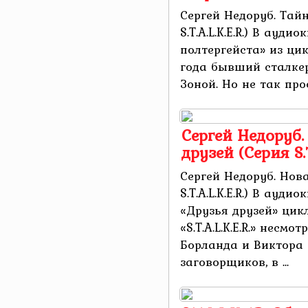
Сергей Недоруб. Тай
S.T.A.L.K.E.R.) В ауд
полтергейста» из цикл
года бывший сталкер
Зоной. Но не так прос
Сергей Недоруб.
друзей (Серия S.T.
Сергей Недоруб. Нова
S.T.A.L.K.E.R.) В ауд
«Друзья друзей» цик
«S.T.A.L.K.E.R.» несм
Борланда и Виктора
заговорщиков, в ...