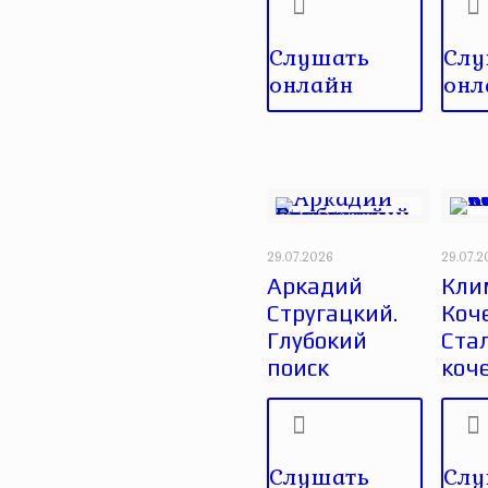
Слушать
Слу
онлайн
онл
29.07.2026
29.07.
Аркадий
Кли
Стругацкий.
Коче
Глубокий
Ста
поиск
коч
Слушать
Слу