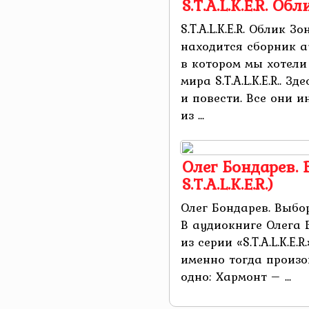
S.T.A.L.K.E.R. Об
S.T.A.L.K.E.R. Облик
находится сборник а
в котором мы хотели
мира S.T.A.L.K.E.R.. 
и повести. Все они 
из ...
Олег Бондарев. 
S.T.A.L.K.E.R.)
Олег Бондарев. Выбор 
В аудиокниге Олега 
из серии «S.T.A.L.K.E.
именно тогда произо
одно: Хармонт – ...