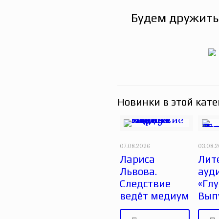
Будем дружить
Новинки в этой кате
07.08.2026
03.08.
Лариса
Лит
Львова.
ауд
Следствие
«Глу
ведёт медиум
Вып