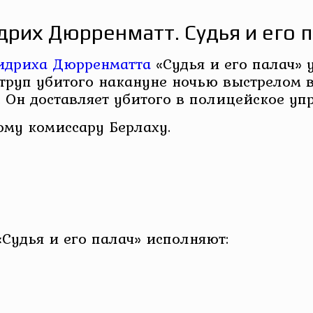
рих Дюрренматт. Судья и его 
идриха Дюрренматта
«Судья и его палач» 
труп убитого накануне ночью выстрелом в
Он доставляет убитого в полицейское упра
ому комиссару Берлаху.
удья и его палач» исполняют: