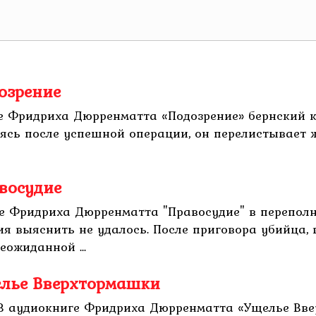
озрение
е Фридриха Дюрренматта «Подозрение» бернский к
яясь после успешной операции, он перелистывает
восудие
е Фридриха Дюрренматта "Правосудие" в переполн
ния выяснить не удалось. После приговора убийца
еожиданной ...
елье Вверхтормашки
В аудиокниге Фридриха Дюрренматта «Ущелье Вве