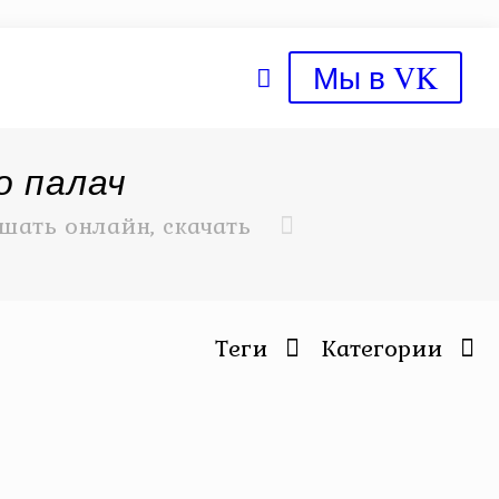
Мы в VK
о палач
шать онлайн, скачать
Теги
Категории