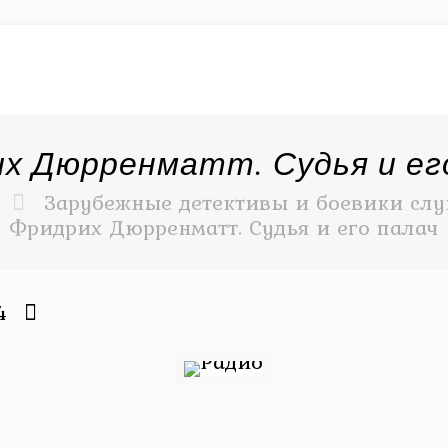
х Дюрренматт. Судья и ег
Зарубежные детективы и боевики слу
Фридрих Дюрренматт. Судья и его палач
4