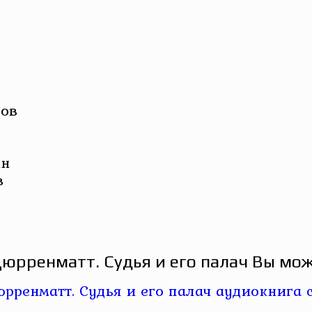
лов
ин
в
рренматт. Судья и его палач Вы мож