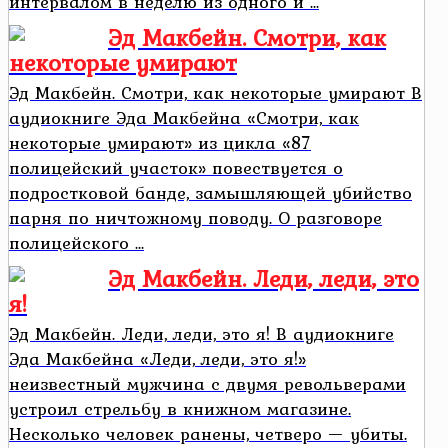
интервалом в неделю из одного и ...
Эд Макбейн. Смотри, как
некоторые умирают
Эд Макбейн. Смотри, как некоторые умирают В
аудиокниге Эда Макбейна «Смотри, как
некоторые умирают» из цикла «87
полицейский участок» повествуется о
подростковой банде, замышляющей убийство
парня по ничтожному поводу. О разговоре
полицейского ...
Эд Макбейн. Леди, леди, это
я!
Эд Макбейн. Леди, леди, это я! В аудиокниге
Эда Макбейна «Леди, леди, это я!»
неизвестный мужчина с двумя револьверами
устроил стрельбу в книжном магазине.
Несколько человек ранены, четверо — убиты.