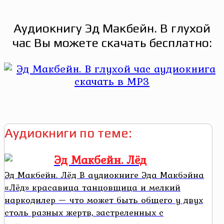
Аудиокнигу Эд Макбейн. В глухой
час Вы можете скачать бесплатно:
Аудиокниги по теме:
Эд Макбейн. Лёд
Эд Макбейн. Лёд В аудиокниге Эда Макбэйна
«Лёд» красавица танцовщица и мелкий
наркодилер — что может быть общего у двух
столь разных жертв, застреленных с