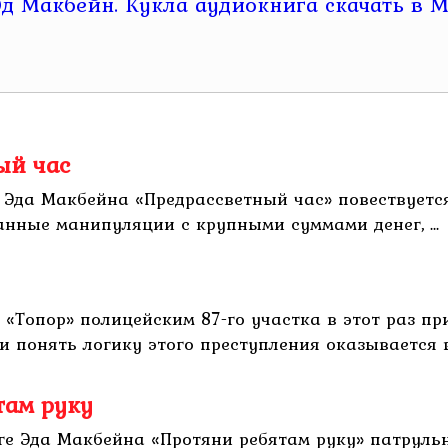
ый час
 Эда Макбейна «Предрассветный час» повествуетс
анные манипуляции с крупными суммами денег, ...
 «Топор» полицейским 87-го участка в этот раз п
 понять логику этого преступления оказывается в
там руку
иге Эда Макбейна «Протяни ребятам руку» патрул