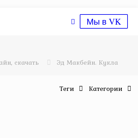
Мы в VK
йн, скачать
Эд Макбейн. Кукла
Теги
Категории