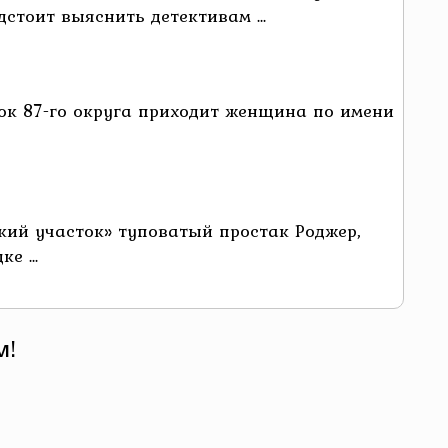
стоит выяснить детективам ...
ок 87-го округа приходит женщина по имени
кий участок» туповатый простак Роджер,
е ...
м!