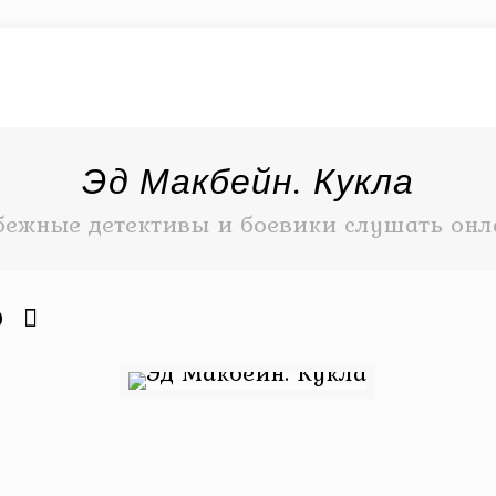
Эд Макбейн. Кукла
бежные детективы и боевики слушать онла
9