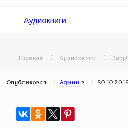
Аудиокниги
Главная
Аудиокниги
Зару
Опубликовал
Админ
в
30.10.201