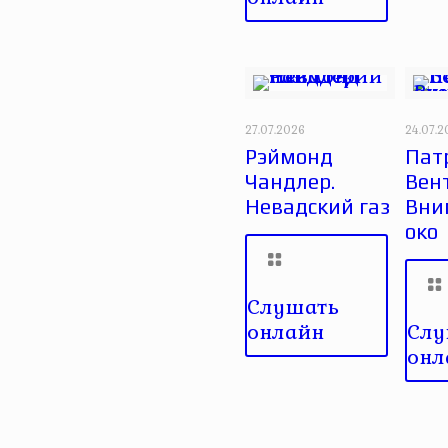
27.07.2026
24.07.
Рэймонд
Пат
Чандлер.
Вен
Невадский газ
Вни
око
Слушать
онлайн
Слу
онл