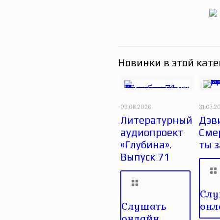
Новинки в этой кате
03.08.2026
31.07.2
Литературный
Дэви
аудиопроект
Сме
«Глубина».
ты 
Выпуск 71
Слу
Слушать
онл
онлайн