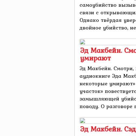
самоубийство вызыв
связи с открывающи
Однако твёрдая увере
двойное убийство, не 
Эд Макбейн. Смо
умирают
Эд Макбейн. Смотри,
аудиокниге Эда Макб
некоторые умирают»
участок» повествуетс
замышляющей убийс
поводу. О разговоре п
Эд Макбейн. Сэд