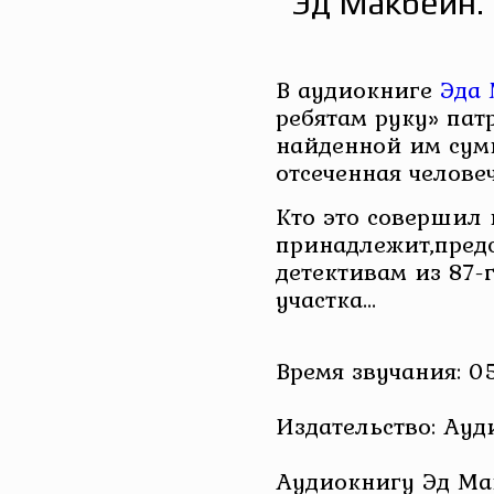
Эд Макбейн.
В аудиокниге
Эда
ребятам руку» па
найденной им сум
отсеченная человеч
Кто это совершил 
принадлежит,пред
детективам из 87-
участка…
Время звучания: 0
Издательство: Ау
Аудиокнигу Эд Ма