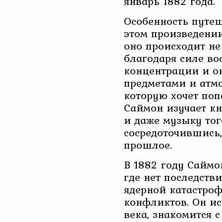
январь 1882 года.
Особенность путеш
этом произведении
оно происходит н
благодаря силе во
концентрации и о
предметами и атмо
которую хочет попа
Саймон изучает кн
и даже музыку того
сосредоточившись,
прошлое.
В 1882 году Саймо
где нет последств
ядерной катастро
конфликтов. Он и
века, знакомится 