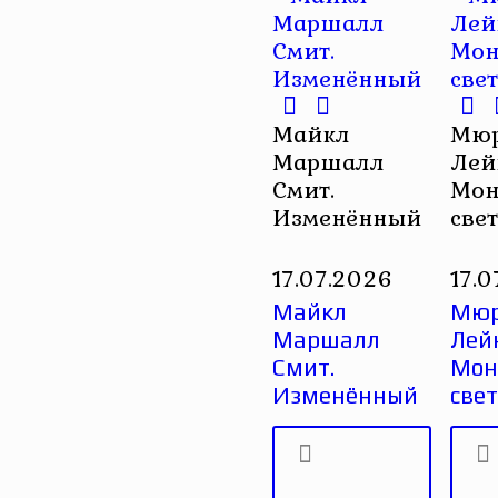
Майкл
Мюр
Маршалл
Лей
Смит.
Мон
Изменённый
све
17.07.2026
17.
Майкл
Мюр
Маршалл
Лей
Смит.
Монс
Изменённый
све