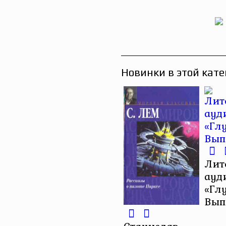
Новинки в этой кате
Лит
ауд
«Гл
Вып
Станислав