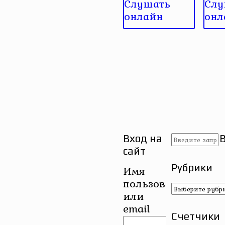
Слушать
Слу
онлайн
онл
Вход на
сайт
Рубрики
Имя
пользователя
Рубрики
или
email
Счетчики