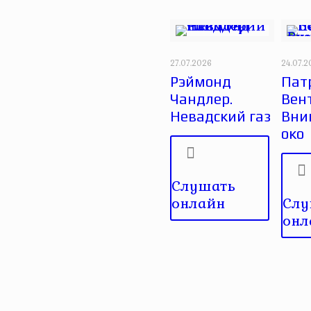
27.07.2026
24.07.
Рэймонд
Пат
Чандлер.
Вен
Невадский газ
Вни
око
Слушать
онлайн
Слу
онл