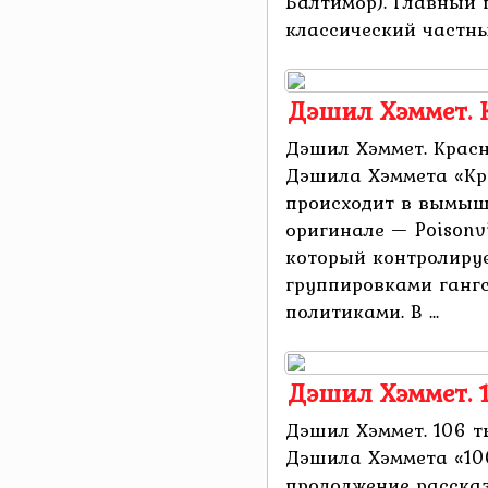
Балтимор). Главный 
классический частный
Дэшил Хэммет. 
Дэшил Хэммет. Крас
Дэшила Хэммета «Кр
происходит в вымыш
оригинале — Poisonvi
который контролир
группировками ганг
политиками. В ...
Дэшил Хэммет. 
Дэшил Хэммет. 106 т
Дэшила Хэммета «106
продолжение рассказ