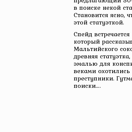
предлагающий 50
в поиске некой ст
Становится ясно, ч
этой статуэткой.
Спейд встречается
который рассказы
Мальтийского соко
древняя статуэтка
эмалью для конспи
веками охотились
преступники. Гутма
поиски….