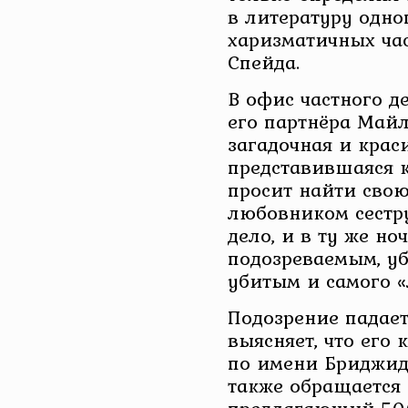
в литературу одно
харизматичных ча
Спейда.
В офис частного д
его партнёра Майл
загадочная и крас
представившаяся к
просит найти сво
любовником сестру
дело, и в ту же но
подозреваемым, уб
убитым и самого 
Подозрение падает
выясняет, что его
по имени Бриджид
также обращается