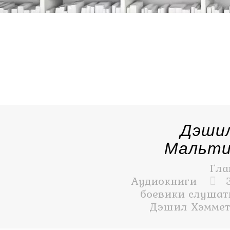
Дэши
Мальти
Гла
Аудиокниги
боевики слушать
Дэшил Хэммет