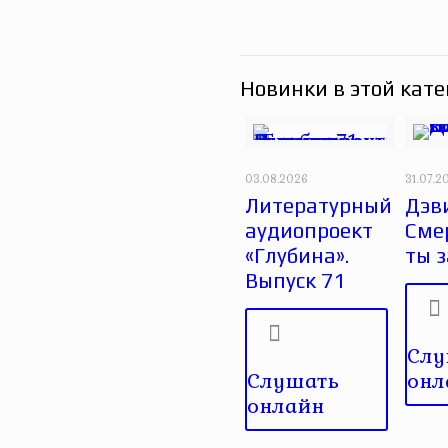
Новинки в этой кате
03.08.2026
31.07.2
Литературный
Дэви
аудиопроект
Сме
«Глубина».
ты 
Выпуск 71
Слу
Слушать
онл
онлайн