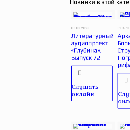
Новинки в этой кате
03.08.2026
31.07.2
Литературный
Арк
аудиопроект
Бор
«Глубина».
Стру
Выпуск 72
Пог
риф
Слушать
онлайн
Слу
онл