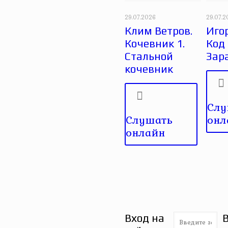
29.07.2026
29.07.
Клим Ветров.
Игор
Кочевник 1.
Код
Стальной
Зар
кочевник
Слу
Слушать
онл
онлайн
Вход на