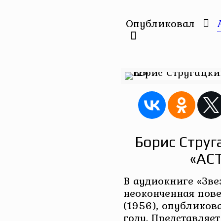
Опубликовал
Борис Струг
«АС
В аудиокниге «Зве
неоконченная пове
(1956), опубликов
году. Представляе