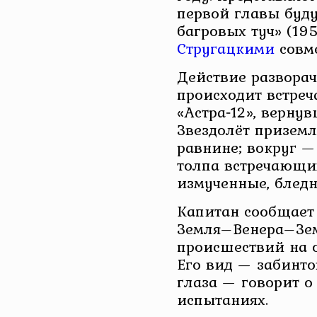
первой главы буд
багровых туч» (19
Стругацкими
совме
Действие разворач
происходит встреч
«Астра‑12», вернув
Звездолёт приземл
равнине; вокруг —
толпа встречающих
измученные, блед
Капитан сообщает 
Земля–Венера–Зем
происшествий на о
Его вид — забинто
глаза — говорит о
испытаниях.