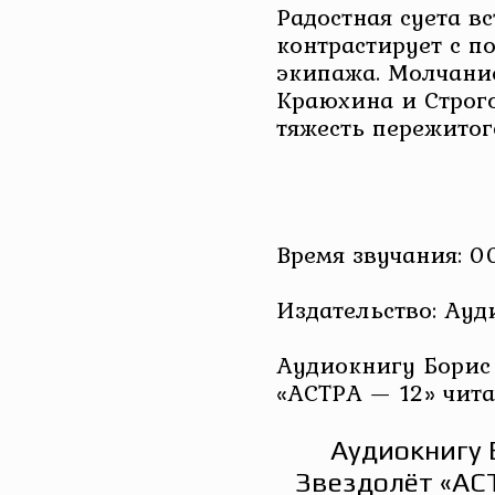
Радостная суета в
контрастирует с п
экипажа. Молчание
Краюхина и Строг
тяжесть пережитог
Время звучания: 00
Издательство: Ау
Аудиокнигу Борис 
«АСТРА — 12» чита
Аудиокнигу 
Звездолёт «АС