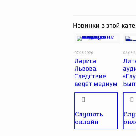
Новинки в этой кате
07.08.2026
03.08.
Лариса
Лит
Львова.
ауд
Следствие
«Глу
ведёт медиум
Вып
Слушать
Слу
онлайн
онл