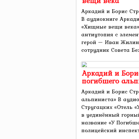
вещи века
Аркадий и Борис Ст
В аудиокниге Аркади
«Хищные вещи века»
антиутопия с элемен
герой — Иван Жилин
сотрудник Совета Без
Аркадий и Борис
погибшего альп
Аркадий и Борис Стр
альпиниста» В аудио
Стругацких «Отель «
в уединённый горны
название «У Погибше
полицейский инспекто