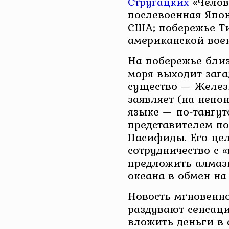
Стругацких
«Челов
послевоенная Япо
США; побережье Ти
американской вое
На побережье бли
моря выходит зага
существо — Желез
заявляет (на непо
языке — по‑тангутс
представителем п
Пасифиды. Его це
сотрудничество с 
предложить алмаз
океана в обмен на
Новость мгновенно
раздувают сенсац
вложить деньги в