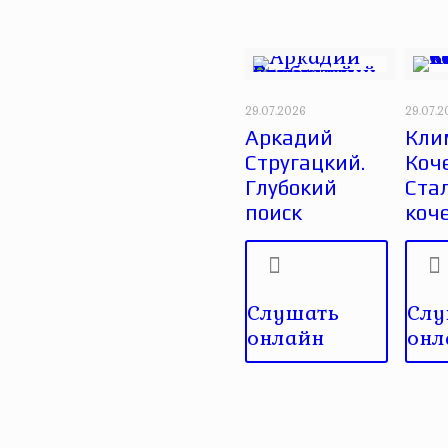
29.07.2026
29.07.
Аркадий
Кли
Стругацкий.
Коче
Глубокий
Ста
поиск
коч
Слушать
Слу
онлайн
онл