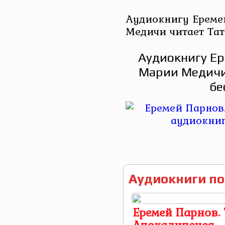
Аудиокнигу Ереме
Медичи читает Тат
Аудиокнигу Ер
Марии Медичи
бе
Аудиокниги по
Еремей Парнов.
Апокалипсиса