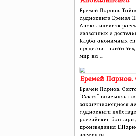
Еремей Парнов. Тай
аудиокниге Еремея 
Апокалипсиса» расск
связанных с деятел
Клуба анонимных сп
предстоит найти тех,
мир на ...
Еремей Парнов. 
Еремей Парнов. Сект
"Секта" описывает з
заканчивающиеся лет
аудиокниги действую
российские банкиры,
произведения Е.Парн
элементы ...