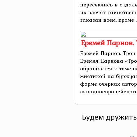
пересеклись в отдал
их влечёт таинствен
заказан всем, кроме ..
Еремей Парнов.
Еремей Парнов. Тро
Еремея Парнова «Тр
обращается к теме п
мистикой на буржуаз
форме очерках автор
западноевропейского 
Будем дружить