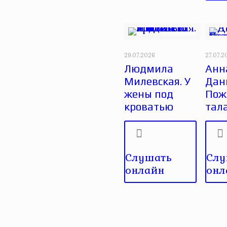
29.07.2026
27.07.2
Людмила
Анн
Милевская. У
Дан
жены под
Пож
кроватью
тал
Слушать
Слу
онлайн
онл