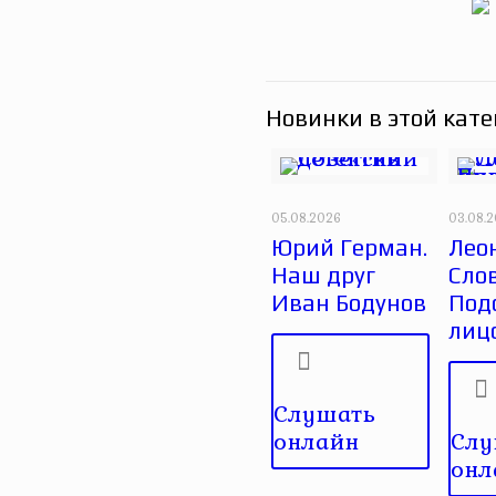
Новинки в этой кате
05.08.2026
03.08.
Юрий Герман.
Лео
Наш друг
Сло
Иван Бодунов
Под
лиц
Слушать
онлайн
Слу
онл