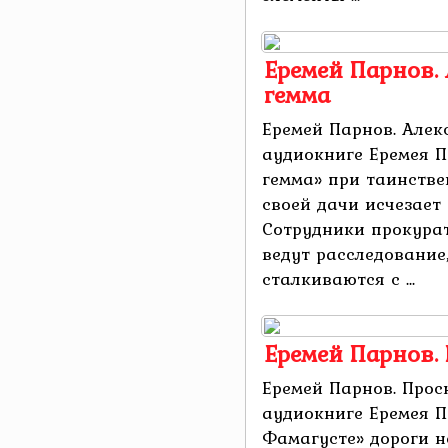
Еремей Парнов.
гемма
Еремей Парнов. Алек
аудиокниге Еремея 
гемма» при таинстве
своей дачи исчезает
Сотрудники прокура
ведут расследование,
сталкиваются с ...
Еремей Парнов.
Еремей Парнов. Прос
аудиокниге Еремея П
Фамагусте» дороги 