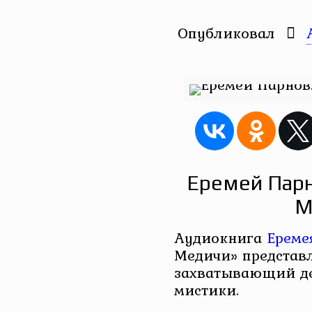
Опубликовал
Еремей Парн
М
Аудиокнига
Ереме
Медичи» представл
захватывающий де
мистики.