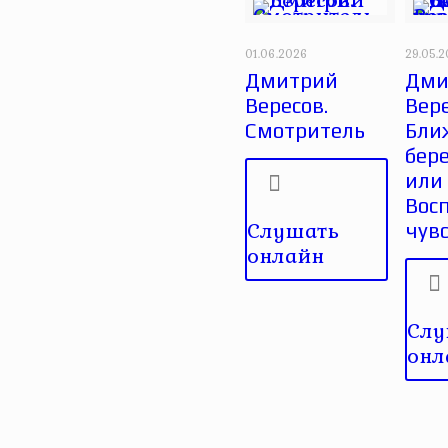
01.06.2026
29.05.
Дмитрий
Дми
Вересов.
Вере
Смотритель
Бли
бере
или
Вос
Слушать
чув
онлайн
Слу
онл