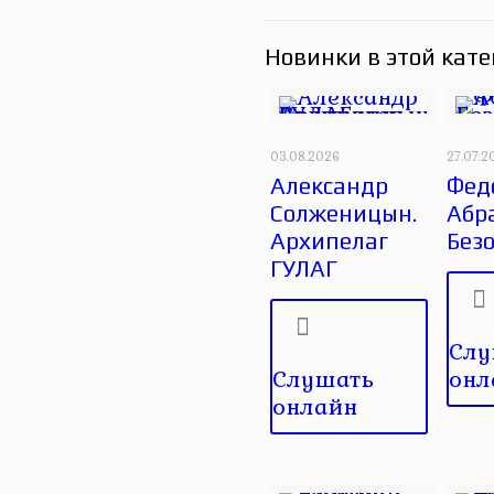
Новинки в этой кате
03.08.2026
27.07.2
Александр
Фед
Солженицын.
Абр
Архипелаг
Без
ГУЛАГ
Слу
Слушать
онл
онлайн