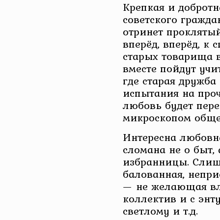
Крепкая и добротн
советского гражда
отринет прокляты
вперёд, вперёд, к
старых товарища в
вместе пойдут учи
где старая дружба
испытания на проч
любовь будет пер
микроскопом обще
Интересна любовна
сломана не о быт,
избранницы. Слиш
балованная, непри
— не желающая вл
коллектив и с энт
светлому и т.д.