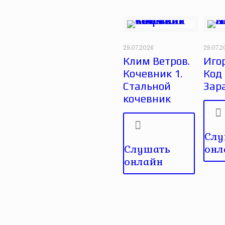
29.07.2026
29.07.
Клим Ветров.
Игор
Кочевник 1.
Код
Стальной
Зар
кочевник
Слу
Слушать
онл
онлайн