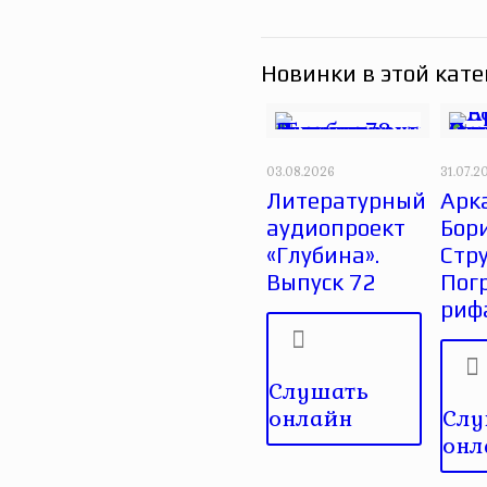
Новинки в этой кате
03.08.2026
31.07.2
Литературный
Арк
аудиопроект
Бор
«Глубина».
Стру
Выпуск 72
Пог
риф
Слушать
онлайн
Слу
онл