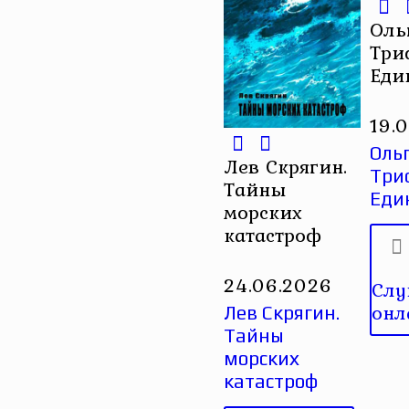
Оль
Три
Еди
19.
Оль
Лев Скрягин.
Три
Тайны
Еди
морских
катастроф
24.06.2026
Слу
онл
Лев Скрягин.
Тайны
морских
катастроф