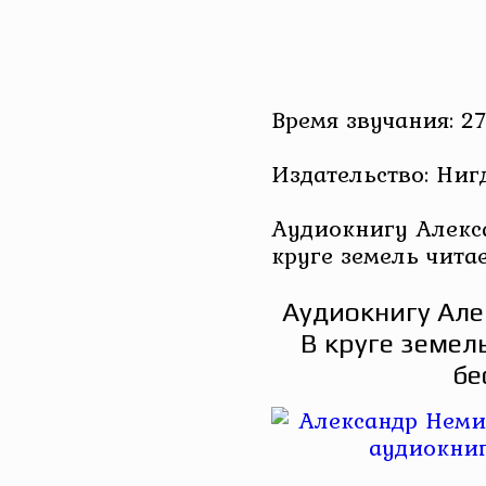
Время звучания: 27
Издательство: Ниг
Аудиокнигу Алекс
круге земель чита
Аудиокнигу Але
В круге земел
бе