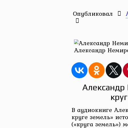
Опубликовал
Александр Немиро
Александр 
кру
В аудиокниге Але
круге земель» ист
(«круга земель») ме