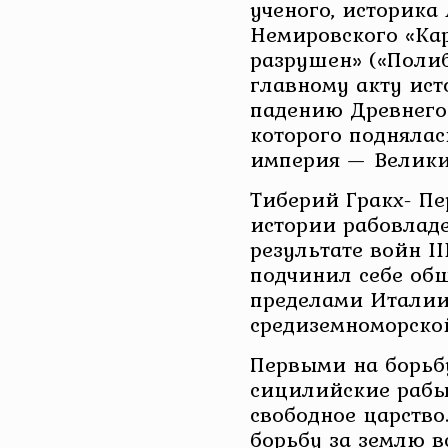
ученого, историка
Немировского «Ка
разрушен» («Поли
главному акту ист
падению Древнего
которого поднялас
империя — Велики
Тиберий Гракх- П
истории рабовладе
результате войн III
подчинил себе об
пределами Италии
средиземноморско
Первыми на борьб
сицилийские рабы.
свободное царство
борьбу за землю в