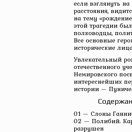
если взглянуть на
расстояния, видит
на тему «рождение
этой трагедии бы
полководцы, полит
Все основные гер
исторические лица
Увлекательный ро
отечественного уч
Немировского пос
интереснейших пе
истории — Пуниче
Содержан
01 — Слоны Ганни
02 — Полибий. Ка
разрушен