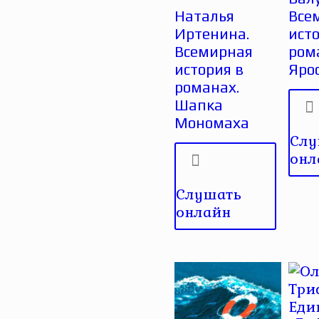
Наталья
Все
Иртенина.
исто
Всемирная
ром
история в
Яро
романах.
Шапка
Мономаха
Слу
онл
Слушать
онлайн