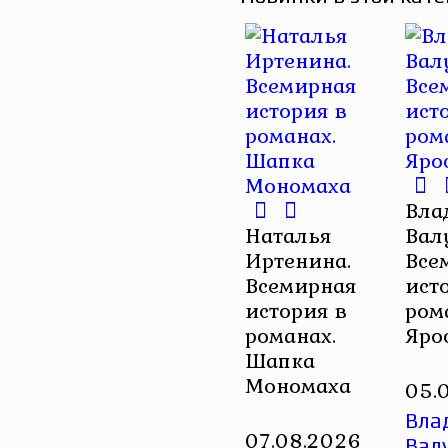
Вла
Наталья
Вал
Иртенина.
Все
Всемирная
ист
история в
ром
романах.
Яро
Шапка
Мономаха
05.
Вла
07.08.2026
Вал