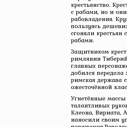
крестьянство. Кре
с рабами, но и они
рабовладения. Кр
пользуясь дешевиз
сгоняли крестьян 
рабами.
Защитником крест
римлянин Тиберий
главных персонаже
добился передела 
римская держава с
ожесточённой клас
Угнетённые массы
талантливых руко
Клеона, Вириата, 
наносили своим у
поражения.Револ