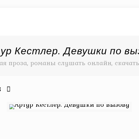
ур Кестлер. Девушки по вы
ая проза, романы слушать онлайн, скачат
6