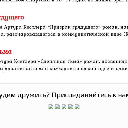
ядущего
ге Артура Кестлера «Призрак грядущего» роман, н
а, разочаровавшегося в коммунистической идее (Ке
тьма
ртура Кестлера «Слепящая тьма» роман, посвящён
чарования автора в коммунистической идее и одним
удем дружить? Присоединяйтесь к на