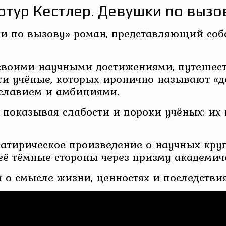
ртур Кестлер. Девушки по вызо
 по вызову» роман, представляющий соб
своими научными достижениями, путешеству
Эти учёные, которых иронично называют «д
славием и амбициями.
 показывая слабости и пороки учёных: их
атирическое произведение о научных круг
ё тёмные стороны через призму академич
 о смысле жизни, ценностях и последствия