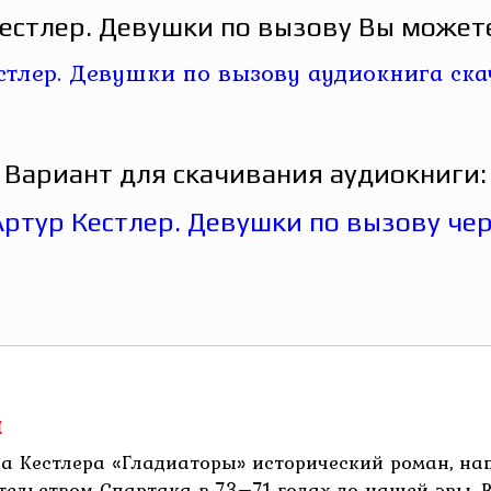
естлер. Девушки по вызову Вы можете
Вариант для скачивания аудиокниги:
ы
ра Кестлера «Гладиаторы» исторический роман, на
льством Спартака в 73–71 годах до нашей эры. В 7