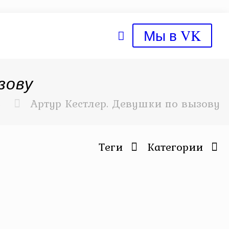
Мы в VK
зову
ь
Артур Кестлер. Девушки по вызову
Теги
Категории