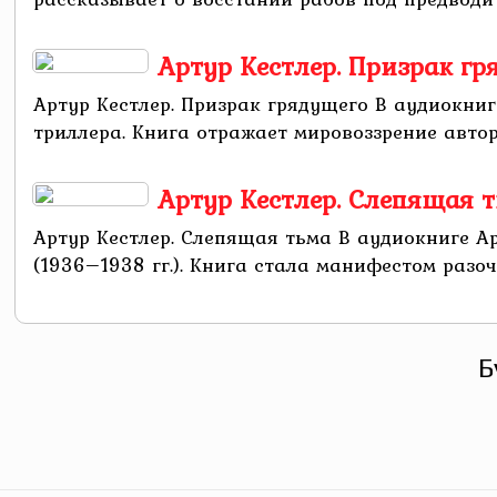
Артур Кестлер. Призрак гр
Артур Кестлер. Призрак грядущего В аудиокни
триллера. Книга отражает мировоззрение автор
Артур Кестлер. Слепящая 
Артур Кестлер. Слепящая тьма В аудиокниге А
(1936–1938 гг.). Книга стала манифестом разо
Б