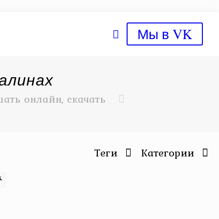
Мы в VK
валинах
ать онлайн, скачать
Теги
Категории