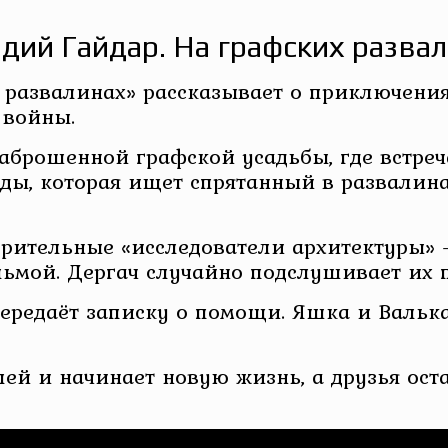
дий Гайдар. На графских разва
 развалинах» рассказывает о приключени
 войны.
заброшенной графской усадьбы, где встре
нды, которая ищет спрятанный в развалин
озрительные «исследователи архитектуры»
ьмой. Дергач случайно подслушивает их п
ередаёт записку о помощи. Яшка и Валька
ей и начинает новую жизнь, а друзья ост