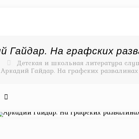
й Гайдар. На графских раз
Детская и школьная литература слуш
Аркадий Гайдар. На графских развалинах