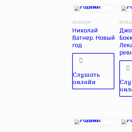
25.05.2026
20.05.
Николай
Джо
Вагнер. Новый
Бок
год
Лек
рев
Слушать
онлайн
Слу
онл