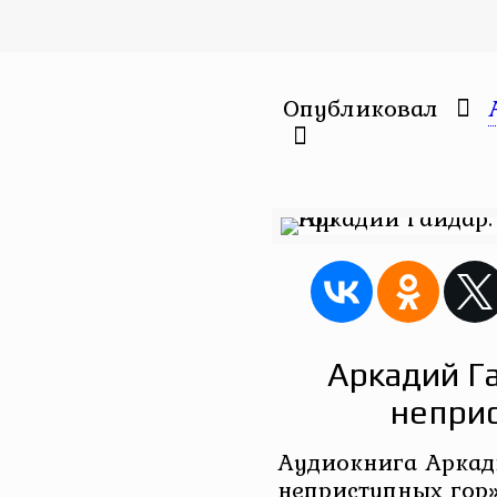
Опубликовал
Аркадий Г
непри
Аудиокнига Аркад
неприступных гор»