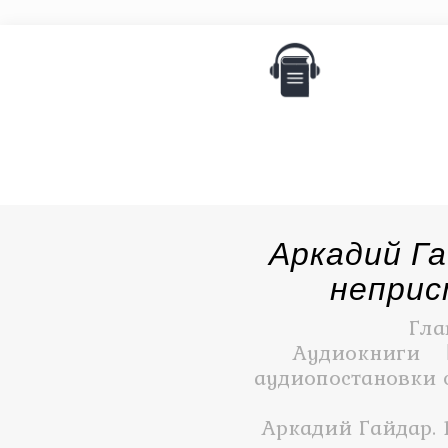
Аркадий Га
неприс
Гла
Аудиокниги
аудиопостановки 
Аркадий Гайдар.