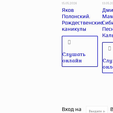
15.05.2026
13.05.2
Яков
Дми
Полонский.
Мам
Рождественские
Сиб
каникулы
Пес
Кал
Слушать
онлайн
Слу
онл
Вход на